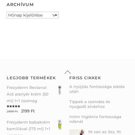
ARCHÍVUM
Archívum
Back
To
LEGJOBB TERMÉKEK
FRISS CIKKEK
Top
A nyújtás fontossága edzés
Frezyderm Rectanal
után
Aid aranyér krém (50
ml) 1+1 csomag
Tippek a csendes és
nyugodt alváshoz
2199
Ft
Rated
5.00
2899
Ft
out of 5
Intim higiénia fontossága
nőknél
Frezyderm babakrém
kamillával (175 ml) 1+1
Itt van az ősz, Itt