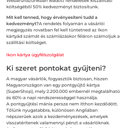
Webáruházunkban leadott rendelések kiszállítási
költségéből 50% kedvezményt biztosítunk.
Mit kell tenned, hogy érvényesíteni tudd a
kedvezményt?
A rendelés folyamán a vásárlói
megjegyzés rovatban fel kell tüntetned az Ikon
kártyád számát és számlázáskor féláron számoljuk a
szállítási költséget.
Ikon kártya ügyfélszolgálat
Ki szeret pontokat gyűjteni?
A magyar vásárlók, fogyasztók biztosan, hiszen
Magyarországon van egy pontgyűjtő kártya
(SuperShop), mely 2.200.000 embernél megtalálható
és 60%-a napi rendszerességgel használja.
A pontgyűjtési mánia persze nem itthon kezdődött.
Tőlünk nyugatabbra, különösen Angliában
népszerűek azok a kezdeményezések, amelyek
visszatérítenek valamennyi pénzt a vásárlóknak.