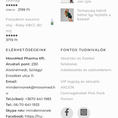
csomag
van újra
2199
Ft
Rated
5.00
3199
Ft
Terhesség hétről
out of 5
hétre! Így fejlődik a
babád!
Frezyderm koszmó
olaj - Baby ABCC (50
ml)
3719
Ft
Rated
5.00
out of 5
ELÉRHETŐSÉGEINK
FONTOS TUDNIVALÓK
MovoMed Pharma Kft.
Vásárlási és fizetési
Átvételi pont:
2351
feltételek
Alsónémedi, Szilágyi
Adatkezelés és adatvédelem
Erzsébet utca 11.
Email:
VIP tagság és aktuális
mindennonek@movomed.h
AKCIÓK
u
Csomagátvétel Pick Pack
Tel.(viber):
+3670 641-1983
Ponton
Tel.:
06-70-641-1933
Skype név:
mindennonek
Facebook:
https://hu-