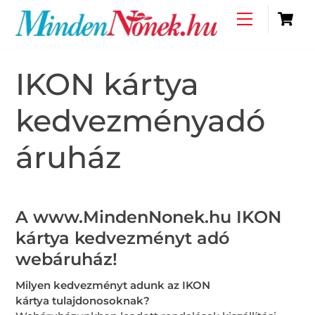
Skip
C
Menu
to
content
IKON kártya
kedvezményadó
áruház
A www.MindenNonek.hu
IKON
kártya kedvezményt adó
webáruház!
Milyen kedvezményt adunk az IKON
kártya tulajdonosoknak?