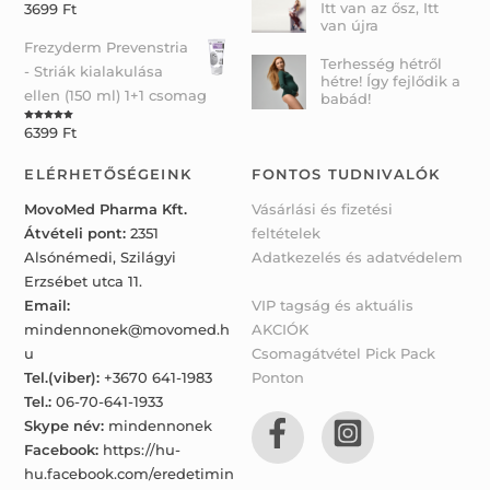
Itt van az ősz, Itt
3699
Ft
Rated
5.00
out of 5
van újra
Frezyderm Prevenstria
Terhesség hétről
- Striák kialakulása
hétre! Így fejlődik a
ellen (150 ml) 1+1 csomag
babád!
6399
Ft
Rated
5.00
out of 5
ELÉRHETŐSÉGEINK
FONTOS TUDNIVALÓK
MovoMed Pharma Kft.
Vásárlási és fizetési
Átvételi pont:
2351
feltételek
Alsónémedi, Szilágyi
Adatkezelés és adatvédelem
Erzsébet utca 11.
Email:
VIP tagság és aktuális
mindennonek@movomed.h
AKCIÓK
u
Csomagátvétel Pick Pack
Tel.(viber):
+3670 641-1983
Ponton
Tel.:
06-70-641-1933
Skype név:
mindennonek
Facebook:
https://hu-
hu.facebook.com/eredetimin