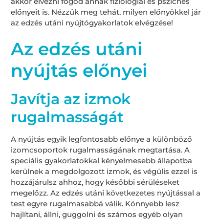
akkor élvezni fogod annak fiziológiai és pszichés
előnyeit is. Nézzük meg tehát, milyen előnyökkel jár
az edzés utáni nyújtógyakorlatok elvégzése!
Az edzés utáni
nyújtás előnyei
Javítja az izmok
rugalmasságát
A nyújtás egyik legfontosabb előnye a különböző
izomcsoportok rugalmasságának megtartása. A
speciális gyakorlatokkal kényelmesebb állapotba
kerülnek a megdolgozott izmok, és végülis ezzel is
hozzájárulsz ahhoz, hogy későbbi sérüléseket
megelőzz. Az edzés utáni következetes nyújtással a
test egyre rugalmasabbá válik. Könnyebb lesz
hajlítani, állni, guggolni és számos egyéb olyan