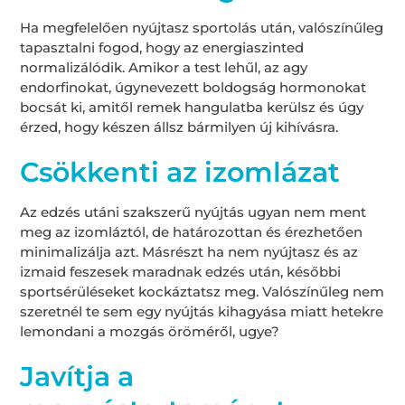
Ha megfelelően nyújtasz sportolás után, valószínűleg
tapasztalni fogod, hogy az energiaszinted
normalizálódik. Amikor a test lehűl, az agy
endorfinokat, úgynevezett boldogság hormonokat
bocsát ki, amitől remek hangulatba kerülsz és úgy
érzed, hogy készen állsz bármilyen új kihívásra.
Csökkenti az izomlázat
Az edzés utáni szakszerű nyújtás ugyan nem ment
meg az izomláztól, de határozottan és érezhetően
minimalizálja azt. Másrészt ha nem nyújtasz és az
izmaid feszesek maradnak edzés után, későbbi
sportsérüléseket kockáztatsz meg. Valószínűleg nem
szeretnél te sem egy nyújtás kihagyása miatt hetekre
lemondani a mozgás öröméről, ugye?
Javítja a