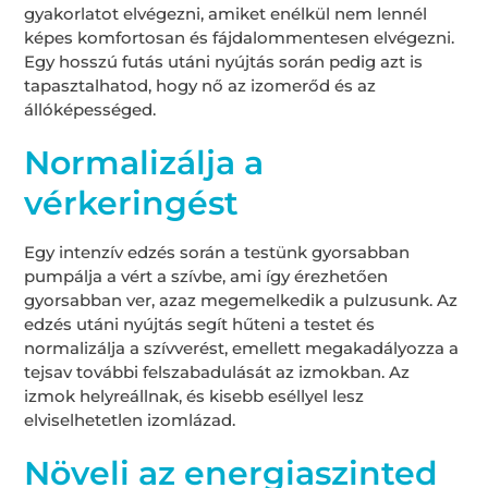
gyakorlatot elvégezni, amiket enélkül nem lennél
képes komfortosan és fájdalommentesen elvégezni.
Egy hosszú futás utáni nyújtás során pedig azt is
tapasztalhatod, hogy nő az izomerőd és az
állóképességed.
Normalizálja a
vérkeringést
Egy intenzív edzés során a testünk gyorsabban
pumpálja a vért a szívbe, ami így érezhetően
gyorsabban ver, azaz megemelkedik a pulzusunk. Az
edzés utáni nyújtás segít hűteni a testet és
normalizálja a szívverést, emellett megakadályozza a
tejsav további felszabadulását az izmokban. Az
izmok helyreállnak, és kisebb eséllyel lesz
elviselhetetlen izomlázad.
Növeli az energiaszinted