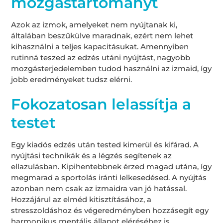
mozgástartományt
Azok az izmok, amelyeket nem nyújtanak ki,
általában beszűkülve maradnak, ezért nem lehet
kihasználni a teljes kapacitásukat. Amennyiben
rutinná teszed az edzés utáni nyújtást, nagyobb
mozgásterjedelemben tudod használni az izmaid, így
jobb eredményeket tudsz elérni.
Fokozatosan lelassítja a
testet
Egy kiadós edzés után tested kimerül és kifárad. A
nyújtási technikák és a légzés segítenek az
ellazulásban. Kipihentebbnek érzed magad utána, így
megmarad a sportolás iránti lelkesedésed. A nyújtás
azonban nem csak az izmaidra van jó hatással.
Hozzájárul az elméd kitisztításához, a
stresszoldáshoz és végeredményben hozzásegít egy
harmonikus mentális állapot eléréséhez is.