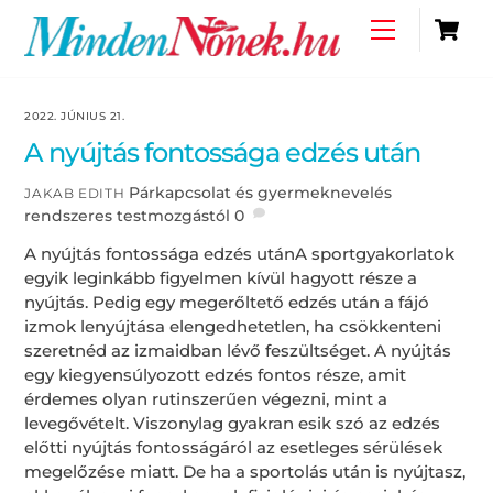
Skip
C
Menu
to
content
2022. JÚNIUS 21.
A nyújtás fontossága edzés után
Párkapcsolat és gyermeknevelés
JAKAB EDITH
rendszeres testmozgástól
0
A nyújtás fontossága edzés utánA sportgyakorlatok
egyik leginkább figyelmen kívül hagyott része a
nyújtás. Pedig egy megerőltető edzés után a fájó
izmok lenyújtása elengedhetetlen, ha csökkenteni
szeretnéd az izmaidban lévő feszültséget. A nyújtás
egy kiegyensúlyozott edzés fontos része, amit
érdemes olyan rutinszerűen végezni, mint a
levegővételt. Viszonylag gyakran esik szó az edzés
előtti nyújtás fontosságáról az esetleges sérülések
megelőzése miatt. De ha a sportolás után is nyújtasz,