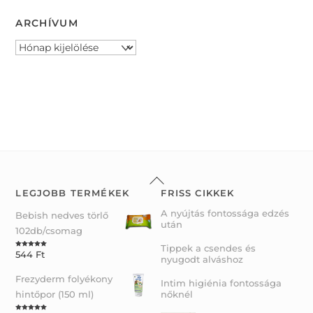
ARCHÍVUM
Archívum
Back
To
LEGJOBB TERMÉKEK
FRISS CIKKEK
Top
A nyújtás fontossága edzés
Bebish nedves törlő
után
102db/csomag
Tippek a csendes és
544
Ft
Rated
5.00
nyugodt alváshoz
out of 5
Frezyderm folyékony
Intim higiénia fontossága
hintőpor (150 ml)
nőknél