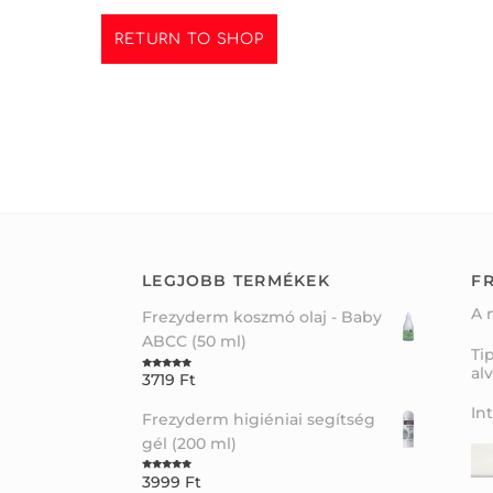
RETURN TO SHOP
LEGJOBB TERMÉKEK
FR
A 
Frezyderm koszmó olaj - Baby
ABCC (50 ml)
Ti
al
3719
Ft
Rated
5.00
out of 5
In
Frezyderm higiéniai segítség
gél (200 ml)
3999
Ft
Rated
5.00
out of 5