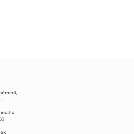
ónémedi,
.
ed.hu
83
ek