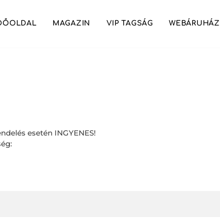
DŐOLDAL
MAGAZIN
VIP TAGSÁG
WEBÁRUHÁZ
 rendelés esetén INGYENES!
ség: