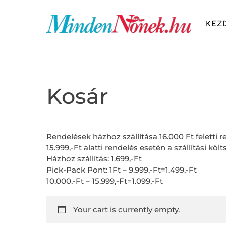
Skip
to
KEZ
content
SZÉPSÉG ÉS DIVAT
FITNESS ÉS ÉLETMÓD
OTTHON ÉS KIKAPCSOLÓDÁS
Kosár
Rendelések házhoz szállítása 16.000 Ft feletti
15.999,-Ft alatti rendelés esetén a szállítási költ
Házhoz szállítás: 1.699,-Ft
Pick-Pack Pont: 1Ft – 9.999,-Ft=1.499,-Ft
10.000,-Ft – 15.999,-Ft=1.099,-Ft
Your cart is currently empty.