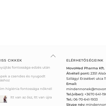
Back
To
ISS CIKKEK
ELÉRHETŐSÉGEINK
Top
nyújtás fontossága edzés után
MovoMed Pharma Kft.
Átvételi pont:
2351 Als
ppek a csendes és nyugodt
Szilágyi Erzsébet utca 11
váshoz
Email:
tim higiénia fontossága nőknél
mindennonek@movom
Tel.(viber):
+3670 641-19
Itt van az ősz, Itt van újra
Tel.:
06-70-641-1933
Skype név:
mindennon