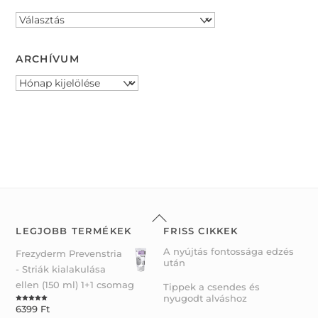
ARCHÍVUM
Archívum
Back
To
LEGJOBB TERMÉKEK
FRISS CIKKEK
Top
A nyújtás fontossága edzés
Frezyderm Prevenstria
után
- Striák kialakulása
ellen (150 ml) 1+1 csomag
Tippek a csendes és
nyugodt alváshoz
6399
Ft
Rated
5.00
out of 5