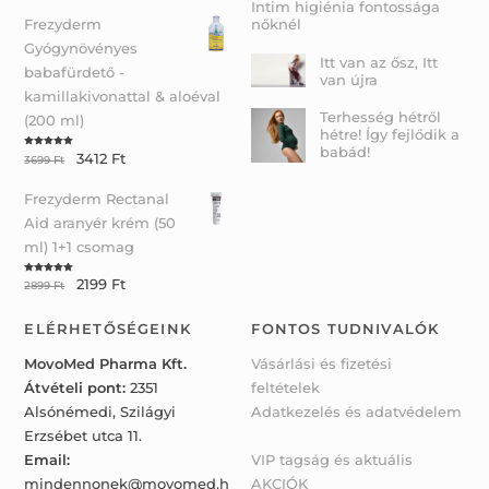
Intim higiénia fontossága
Frezyderm
nőknél
Gyógynövényes
Itt van az ősz, Itt
babafürdető -
van újra
kamillakivonattal & aloéval
Terhesség hétről
(200 ml)
hétre! Így fejlődik a
babád!
3412
Ft
Rated
5.00
3699
Ft
out of 5
Frezyderm Rectanal
Aid aranyér krém (50
ml) 1+1 csomag
2199
Ft
Rated
5.00
2899
Ft
out of 5
ELÉRHETŐSÉGEINK
FONTOS TUDNIVALÓK
MovoMed Pharma Kft.
Vásárlási és fizetési
Átvételi pont:
2351
feltételek
Alsónémedi, Szilágyi
Adatkezelés és adatvédelem
Erzsébet utca 11.
Email:
VIP tagság és aktuális
mindennonek@movomed.h
AKCIÓK