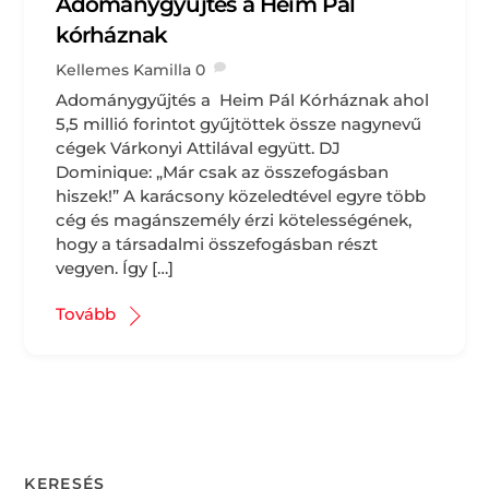
Adománygyűjtés a Heim Pál
kórháznak
Kellemes Kamilla
0
Adománygyűjtés a Heim Pál Kórháznak ahol
5,5 millió forintot gyűjtöttek össze nagynevű
cégek Várkonyi Attilával együtt. DJ
Dominique: „Már csak az összefogásban
hiszek!” A karácsony közeledtével egyre több
cég és magánszemély érzi kötelességének,
hogy a társadalmi összefogásban részt
vegyen. Így […]
Tovább
KERESÉS