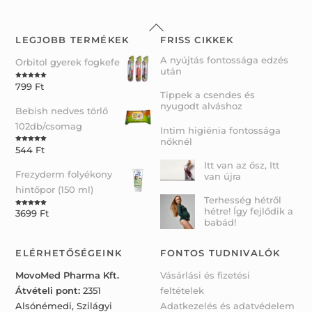
Back
To
LEGJOBB TERMÉKEK
FRISS CIKKEK
Top
A nyújtás fontossága edzés
Orbitol gyerek fogkefe
után
799
Ft
Rated
5.00
out of 5
Tippek a csendes és
nyugodt alváshoz
Bebish nedves törlő
102db/csomag
Intim higiénia fontossága
nőknél
544
Ft
Rated
5.00
out of 5
Itt van az ősz, Itt
Frezyderm folyékony
van újra
hintőpor (150 ml)
Terhesség hétről
hétre! Így fejlődik a
3699
Ft
Rated
5.00
out of 5
babád!
ELÉRHETŐSÉGEINK
FONTOS TUDNIVALÓK
MovoMed Pharma Kft.
Vásárlási és fizetési
Átvételi pont:
2351
feltételek
Alsónémedi, Szilágyi
Adatkezelés és adatvédelem