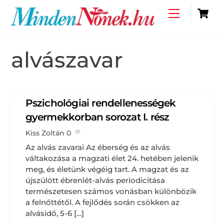
Skip
C
Menu
to
content
alvászavar
Pszichológiai rendellenességek
gyermekkorban sorozat I. rész
Kiss Zoltán
0
Az alvás zavarai Az éberség és az alvás
váltakozása a magzati élet 24. hetében jelenik
meg, és életünk végéig tart. A magzat és az
újszülött ébrenlét-alvás periodicitása
természetesen számos vonásban különbözik
a felnőttétől. A fejlődés során csökken az
alvásidő, 5-6 […]