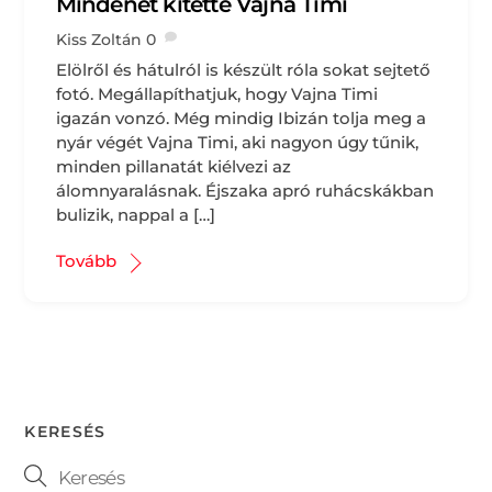
Mindenét kitette Vajna Timi
Kiss Zoltán
0
Elölről és hátulról is készült róla sokat sejtető
fotó. Megállapíthatjuk, hogy Vajna Timi
igazán vonzó. Még mindig Ibizán tolja meg a
nyár végét Vajna Timi, aki nagyon úgy tűnik,
minden pillanatát kiélvezi az
álomnyaralásnak. Éjszaka apró ruhácskákban
bulizik, nappal a […]
Tovább
KERESÉS