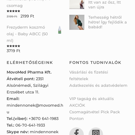
Itt van az ősz, Itt
csomag
van újra
2199
Ft
Rated
5.00
3199
Ft
Terhesség hétről
out of 5
hétre! Így fejlődik a
babád!
Frezyderm koszmó
olaj - Baby ABCC (50
ml)
3719
Ft
Rated
5.00
out of 5
ELÉRHETŐSÉGEINK
FONTOS TUDNIVALÓK
MovoMed Pharma Kft.
Vásárlási és fizetési
Átvételi pont:
2351
feltételek
Alsónémedi, Szilágyi
Adatkezelés és adatvédelem
Erzsébet utca 11.
Email:
VIP tagság és aktuális
mindennonek@movomed.h
AKCIÓK
u
Csomagátvétel Pick Pack
Tel.(viber):
+3670 641-1983
Ponton
Tel.:
06-70-641-1933
Skype név:
mindennonek