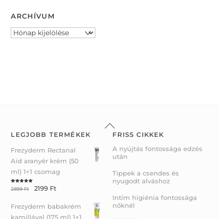
ARCHÍVUM
Archívum
Back
To
LEGJOBB TERMÉKEK
FRISS CIKKEK
Top
A nyújtás fontossága edzés
Frezyderm Rectanal
után
Aid aranyér krém (50
ml) 1+1 csomag
Tippek a csendes és
nyugodt alváshoz
2199
Ft
Rated
5.00
2899
Ft
out of 5
Intim higiénia fontossága
nőknél
Frezyderm babakrém
kamillával (175 ml) 1+1