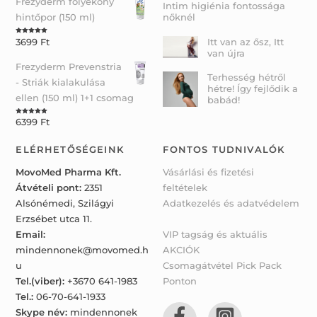
Frezyderm folyékony
Intim higiénia fontossága
hintőpor (150 ml)
nőknél
Itt van az ősz, Itt
3699
Ft
Rated
5.00
out of 5
van újra
Frezyderm Prevenstria
Terhesség hétről
- Striák kialakulása
hétre! Így fejlődik a
ellen (150 ml) 1+1 csomag
babád!
6399
Ft
Rated
5.00
out of 5
ELÉRHETŐSÉGEINK
FONTOS TUDNIVALÓK
MovoMed Pharma Kft.
Vásárlási és fizetési
Átvételi pont:
2351
feltételek
Alsónémedi, Szilágyi
Adatkezelés és adatvédelem
Erzsébet utca 11.
Email:
VIP tagság és aktuális
mindennonek@movomed.h
AKCIÓK
u
Csomagátvétel Pick Pack
Tel.(viber):
+3670 641-1983
Ponton
Tel.:
06-70-641-1933
Skype név:
mindennonek