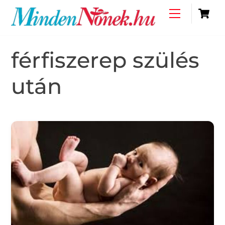
Skip
C
Menu
to
content
férfiszerep szülés
után