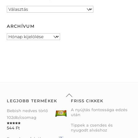
ARCHÍVUM
Archívum
Back
To
LEGJOBB TERMÉKEK
FRISS CIKKEK
Top
A nyújtás fontossága edzés
Bebish nedves törlő
után
102db/csomag
Tippek a csendes és
544
Ft
Rated
5.00
nyugodt alváshoz
out of 5