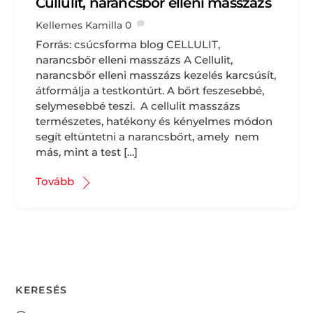
Cullulit, narancsbőr elleni masszázs
Kellemes Kamilla
0
Forrás: csúcsforma blog CELLULIT,
narancsbőr elleni masszázs A Cellulit,
narancsbőr elleni masszázs kezelés karcsúsít,
átformálja a testkontúrt. A bőrt feszesebbé,
selymesebbé teszi. A cellulit masszázs
természetes, hatékony és kényelmes módon
segít eltüntetni a narancsbőrt, amely nem
más, mint a test […]
Tovább
KERESÉS