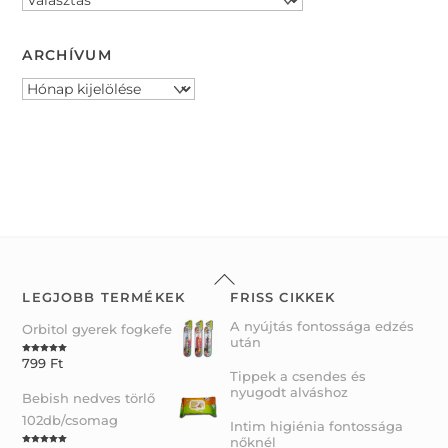
ARCHÍVUM
Archívum
Back
To
LEGJOBB TERMÉKEK
FRISS CIKKEK
Top
A nyújtás fontossága edzés
Orbitol gyerek fogkefe
után
799
Ft
Rated
5.00
out of 5
Tippek a csendes és
nyugodt alváshoz
Bebish nedves törlő
102db/csomag
Intim higiénia fontossága
nőknél