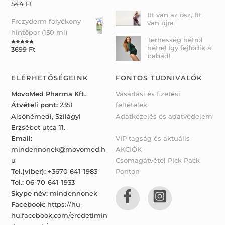
544
Ft
Rated
5.00
out of 5
Itt van az ősz, Itt
Frezyderm folyékony
van újra
hintőpor (150 ml)
Terhesség hétről
hétre! Így fejlődik a
3699
Ft
Rated
5.00
out of 5
babád!
ELÉRHETŐSÉGEINK
FONTOS TUDNIVALÓK
MovoMed Pharma Kft.
Vásárlási és fizetési
Átvételi pont:
2351
feltételek
Alsónémedi, Szilágyi
Adatkezelés és adatvédelem
Erzsébet utca 11.
Email:
VIP tagság és aktuális
mindennonek@movomed.h
AKCIÓK
u
Csomagátvétel Pick Pack
Tel.(viber):
+3670 641-1983
Ponton
Tel.:
06-70-641-1933
Skype név:
mindennonek
Facebook:
https://hu-
hu.facebook.com/eredetimin