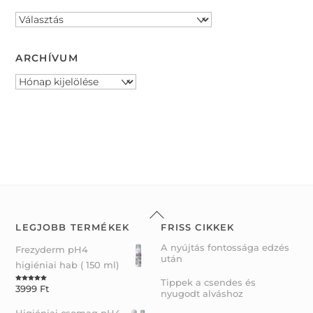
ARCHÍVUM
Archívum
Back
To
LEGJOBB TERMÉKEK
FRISS CIKKEK
Top
A nyújtás fontossága edzés
Frezyderm pH4
után
higiéniai hab ( 150 ml)
Tippek a csendes és
3999
Ft
Rated
5.00
nyugodt alváshoz
out of 5