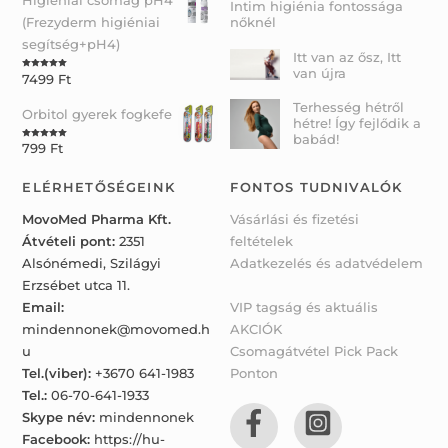
Higiéniai csomag pH4
Intim higiénia fontossága
(Frezyderm higiéniai
nőknél
segítség+pH4)
Itt van az ősz, Itt
van újra
7499
Ft
Rated
5.00
out of 5
Terhesség hétről
Orbitol gyerek fogkefe
hétre! Így fejlődik a
babád!
799
Ft
Rated
5.00
out of 5
ELÉRHETŐSÉGEINK
FONTOS TUDNIVALÓK
MovoMed Pharma Kft.
Vásárlási és fizetési
Átvételi pont:
2351
feltételek
Alsónémedi, Szilágyi
Adatkezelés és adatvédelem
Erzsébet utca 11.
Email:
VIP tagság és aktuális
mindennonek@movomed.h
AKCIÓK
u
Csomagátvétel Pick Pack
Tel.(viber):
+3670 641-1983
Ponton
Tel.:
06-70-641-1933
Skype név:
mindennonek
Facebook:
https://hu-