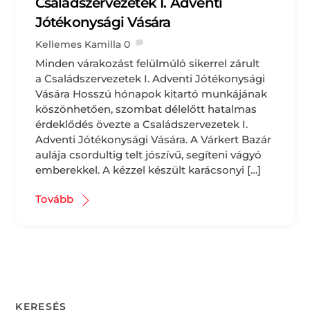
Családszervezetek I. Adventi
Jótékonysági Vására
Kellemes Kamilla
0
Minden várakozást felülmúló sikerrel zárult
a Családszervezetek I. Adventi Jótékonysági
Vására Hosszú hónapok kitartó munkájának
köszönhetően, szombat délelőtt hatalmas
érdeklődés övezte a Családszervezetek I.
Adventi Jótékonysági Vására. A Várkert Bazár
aulája csordultig telt jószívű, segíteni vágyó
emberekkel. A kézzel készült karácsonyi […]
Tovább
KERESÉS