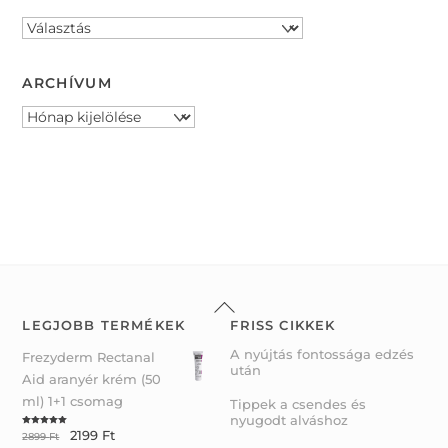
ARCHÍVUM
Archívum
Back
To
LEGJOBB TERMÉKEK
FRISS CIKKEK
Top
A nyújtás fontossága edzés
Frezyderm Rectanal
után
Aid aranyér krém (50
ml) 1+1 csomag
Tippek a csendes és
nyugodt alváshoz
2199
Ft
Rated
5.00
2899
Ft
out of 5