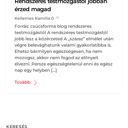
Rendszeres testmozgástól jobban
érzed magad
Kellemes Kamilla
0
Forrás: csúcsforma blog rendszeres
testmozgástól A rendszeres testmozgástól
jobb lesz a közérzeted A „száraz” elmélet után
végre belevághatunk valami gyakorlatibba is.
Ehetsz bármilyen egészségesen, ha nem
mozogsz, akkor nem fogod az előnyeit
élvezni. Persze egészségtelenül enni és egész
nap egy helyben […]
Tovább
KERESÉS