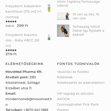
Intim higiénia fontossága
nőknél
Frezyderm babakrém
kamillával (175 ml) 1+1
Itt van az ősz, Itt
csomag
van újra
2199
Ft
Rated
5.00
3199
Ft
Terhesség hétről
out of 5
hétre! Így fejlődik a
babád!
Frezyderm koszmó
olaj - Baby ABCC (50
ml)
3719
Ft
Rated
5.00
out of 5
ELÉRHETŐSÉGEINK
FONTOS TUDNIVALÓK
MovoMed Pharma Kft.
Vásárlási és fizetési
Átvételi pont:
2351
feltételek
Alsónémedi, Szilágyi
Adatkezelés és adatvédelem
Erzsébet utca 11.
Email:
VIP tagság és aktuális
mindennonek@movomed.h
AKCIÓK
u
Csomagátvétel Pick Pack
Tel.(viber):
+3670 641-1983
Ponton