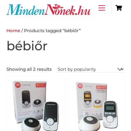
Skip
C
Menu
to
content
Home
/ Products tagged “bébiőr”
bébiőr
Showing all 2 results