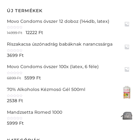
ÚJ TERMÉKEK
Movo Condoms óvszer 12 doboz (144db, latex)
12222
Ft
R
14999
Ft
a
t
e
Riszakacsa úszónadrág babáknak narancssárga
d
0
o
u
3699
Ft
t
R
o
a
f
t
5
e
Movo Condoms óvszer 100x (latex, 6 féle)
d
0
o
u
5599
Ft
t
R
6899
Ft
o
a
f
t
5
e
70% Alkoholos Kézmosó Gél 500ml
d
0
o
u
2538
Ft
t
R
o
a
f
t
5
e
Mandzsetta Romed 1000
d
0
o
u
5999
Ft
t
R
o
a
f
t
5
e
d
0
o