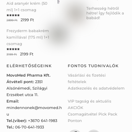
Aid aranyér krém (50
Terhesség hétről
ml) 1+1 csomag
hétre! Így fejlődik a
babád!
2199
Ft
Rated
5.00
2899
Ft
out of 5
Frezyderm babakrém
kamillával (175 ml) 1+1
csomag
2199
Ft
Rated
5.00
3199
Ft
out of 5
ELÉRHETŐSÉGEINK
FONTOS TUDNIVALÓK
MovoMed Pharma Kft.
Vásárlási és fizetési
Átvételi pont:
2351
feltételek
Alsónémedi, Szilágyi
Adatkezelés és adatvédelem
Erzsébet utca 11.
Email:
VIP tagság és aktuális
mindennonek@movomed.h
AKCIÓK
u
Csomagátvétel Pick Pack
Tel.(viber):
+3670 641-1983
Ponton
Tel.:
06-70-641-1933