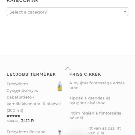
KATEGÓRIÁK
u
t
o
f
Select a category
5
Back
To
LEGJOBB TERMÉKEK
FRISS CIKKEK
Top
A nyújtás fontossága edzés
Frezyderm
után
Gyógynövényes
babafürdető -
Tippek a csendes és
nyugodt alváshoz
kamillakivonattal & aloéval
(200 ml)
Intim higiénia fontossága
nőknél
3412
Ft
Rated
5.00
3699
Ft
out of 5
Itt van az ősz, Itt
Frezyderm Rectanal
van újra