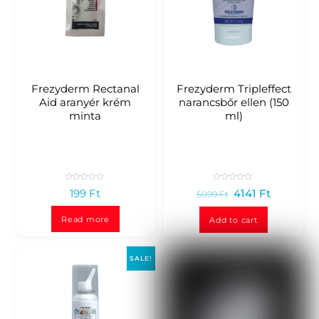
Frezyderm Rectanal
Frezyderm Tripleffect
Aid aranyér krém
narancsbőr ellen (150
minta
ml)
R
R
199
Ft
4141
Ft
5099
Ft
a
a
t
t
e
e
d
d
Read more
Add to cart
0
0
o
o
u
u
t
t
o
o
SALE!
f
f
5
5