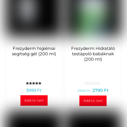
Frezyderm higiéniai
Frezyderm Hidratáló
segítség gél (200 ml)
testápoló babáknak
(200 ml)
Rated
R
3999
Ft
2790
Ft
3390
Ft
5.00
a
out of 5
t
e
d
Add to cart
Add to cart
0
o
u
t
o
f
5