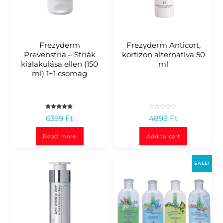
Frezyderm
Frezyderm Anticort,
Prevenstria – Striák
kortizon alternatíva 50
kialakulása ellen (150
ml
ml) 1+1 csomag
Rated
R
6399
Ft
4899
Ft
5.00
a
out of 5
t
e
d
Read more
Add to cart
0
o
u
t
o
SALE!
f
5