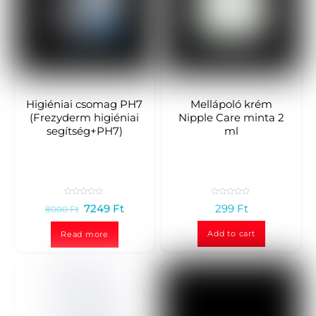
Higiéniai csomag PH7
Mellápoló krém
(Frezyderm higiéniai
Nipple Care minta 2
segítség+PH7)
ml
R
R
7249
Ft
299
Ft
8000
Ft
a
a
t
t
e
e
d
d
Add to cart
Read more
0
0
o
o
u
u
t
t
o
o
f
f
5
5