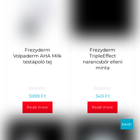
Frezyderm
Frezyderm
Volpaderm AHA Milk
TripleEffect
testápoló tej
narancsbőr elleni
minta
R
R
5999
Ft
349
Ft
a
a
t
t
e
e
d
d
Read more
Read more
0
0
o
o
u
u
t
t
o
o
SALE!
f
f
5
5