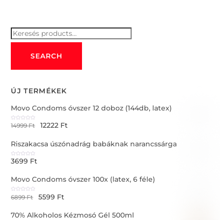
Keresés
for:
SEARCH
ÚJ TERMÉKEK
Movo Condoms óvszer 12 doboz (144db, latex)
12222
Ft
R
14999
Ft
a
t
e
Riszakacsa úszónadrág babáknak narancssárga
d
0
o
u
3699
Ft
t
R
o
a
f
t
5
e
Movo Condoms óvszer 100x (latex, 6 féle)
d
0
o
u
5599
Ft
t
R
6899
Ft
o
a
f
t
5
e
70% Alkoholos Kézmosó Gél 500ml
d
0