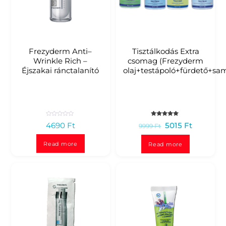
Frezyderm Anti–
Tisztálkodás Extra
Wrinkle Rich –
csomag (Frezyderm
Éjszakai ránctalanító
olaj+testápoló+fürdető+sa
R
Rated
4690
Ft
5015
Ft
9999
Ft
a
5.00
t
out of 5
e
d
Read more
Read more
0
o
u
t
o
f
5