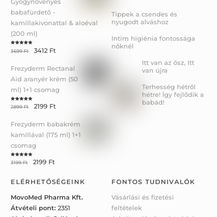
Gyógynövényes
babafürdető -
Tippek a csendes és
nyugodt alváshoz
kamillakivonattal & aloéval
(200 ml)
Intim higiénia fontossága
nőknél
3412
Ft
Rated
5.00
3699
Ft
out of 5
Itt van az ősz, Itt
Frezyderm Rectanal
van újra
Aid aranyér krém (50
Terhesség hétről
ml) 1+1 csomag
hétre! Így fejlődik a
babád!
2199
Ft
Rated
5.00
2899
Ft
out of 5
Frezyderm babakrém
kamillával (175 ml) 1+1
csomag
2199
Ft
Rated
5.00
3199
Ft
out of 5
ELÉRHETŐSÉGEINK
FONTOS TUDNIVALÓK
MovoMed Pharma Kft.
Vásárlási és fizetési
Átvételi pont:
2351
feltételek