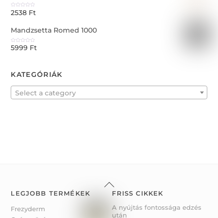
o
u
2538
Ft
t
R
o
a
f
t
5
e
Mandzsetta Romed 1000
d
0
o
u
5999
Ft
t
R
o
a
f
t
5
e
d
0
KATEGÓRIÁK
o
u
t
o
f
Select a category
5
Back
To
LEGJOBB TERMÉKEK
FRISS CIKKEK
Top
A nyújtás fontossága edzés
Frezyderm
után