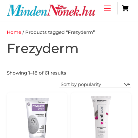
Skip
C
Menu
to
content
Home
/ Products tagged “Frezyderm”
Frezyderm
Showing 1–18 of 61 results