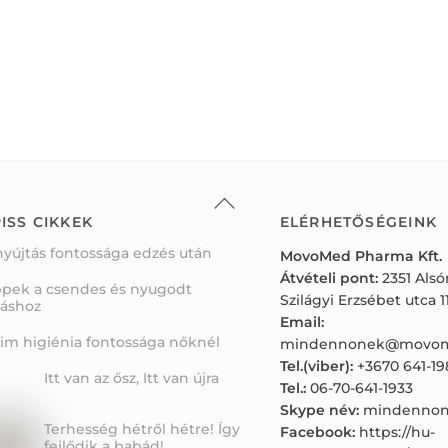
Back
To
ISS CIKKEK
ELÉRHETŐSÉGEINK
Top
nyújtás fontossága edzés után
MovoMed Pharma Kft.
Átvételi pont:
2351 Als
ppek a csendes és nyugodt
Szilágyi Erzsébet utca 11
váshoz
Email:
tim higiénia fontossága nőknél
mindennonek@movom
Tel.(viber):
+3670 641-19
Itt van az ősz, Itt van újra
Tel.:
06-70-641-1933
Skype név:
mindennon
Terhesség hétről hétre! Így
Facebook:
https://hu-
fejlődik a babád!