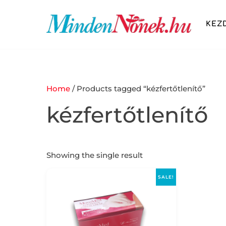
Skip
to
KEZ
content
SZÉPSÉG ÉS DIVAT
FITNESS ÉS ÉLETMÓD
OTTHON ÉS KIKAPCSOLÓDÁS
Home
/ Products tagged “kézfertőtlenítő”
kézfertőtlenítő
Showing the single result
SALE!