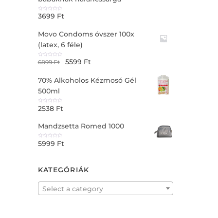
t
o
f
3699
Ft
R
5
a
t
e
Movo Condoms óvszer 100x
d
0
o
(latex, 6 féle)
u
t
o
f
5599
Ft
R
6899
Ft
5
a
t
e
70% Alkoholos Kézmosó Gél
d
0
o
500ml
u
t
o
f
2538
Ft
R
5
a
t
e
Mandzsetta Romed 1000
d
0
o
u
5999
Ft
t
R
o
a
f
t
5
e
d
0
KATEGÓRIÁK
o
u
t
o
f
Select a category
5