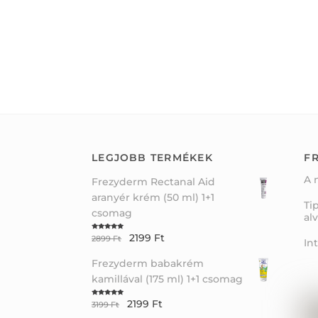
LEGJOBB TERMÉKEK
FR
A 
Frezyderm Rectanal Aid
aranyér krém (50 ml) 1+1
Ti
csomag
al
2199
Ft
Rated
5.00
2899
Ft
In
out of 5
Frezyderm babakrém
kamillával (175 ml) 1+1 csomag
2199
Ft
Rated
5.00
3199
Ft
out of 5