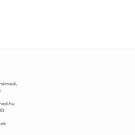
ónémedi,
.
ed.hu
83
ek