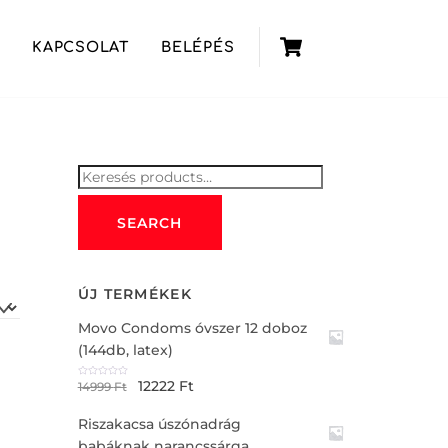
Cart
KAPCSOLAT
BELÉPÉS
Keresés
for:
SEARCH
ÚJ TERMÉKEK
Movo Condoms óvszer 12 doboz
(144db, latex)
12222
Ft
R
14999
Ft
a
t
e
Riszakacsa úszónadrág
d
0
o
babáknak narancssárga
u