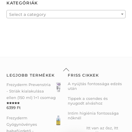
KATEGÓRIÁK
o
u
t
o
f
Select a category
5
Back
To
LEGJOBB TERMÉKEK
FRISS CIKKEK
Top
A nyújtás fontossága edzés
Frezyderm Prevenstria
után
- Striák kialakulása
ellen (150 ml) 1+1 csomag
Tippek a csendes és
nyugodt alváshoz
6399
Ft
Rated
5.00
out of 5
Intim higiénia fontossága
Frezyderm
nőknél
Gyógynövényes
Itt van az ősz, Itt
babafürdető -