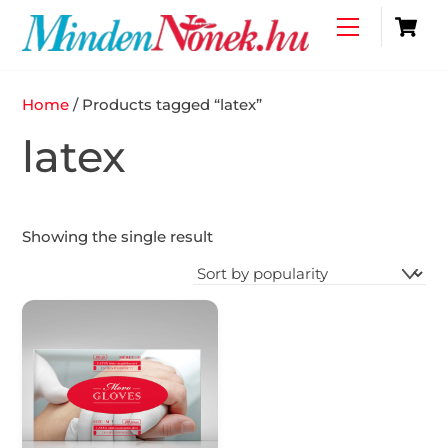
Skip
C
Menu
to
content
Home
/ Products tagged “latex”
latex
Showing the single result