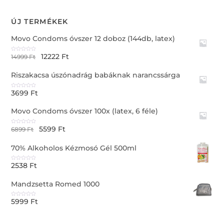
ÚJ TERMÉKEK
Movo Condoms óvszer 12 doboz (144db, latex)
12222
Ft
R
14999
Ft
a
t
e
Riszakacsa úszónadrág babáknak narancssárga
d
0
o
u
3699
Ft
t
R
o
a
f
t
5
e
Movo Condoms óvszer 100x (latex, 6 féle)
d
0
o
u
5599
Ft
t
R
6899
Ft
o
a
f
t
5
e
70% Alkoholos Kézmosó Gél 500ml
d
0
o
u
2538
Ft
t
R
o
a
f
t
5
e
Mandzsetta Romed 1000
d
0
o
u
5999
Ft
t
R
o
a
f
t
5
e
d
0