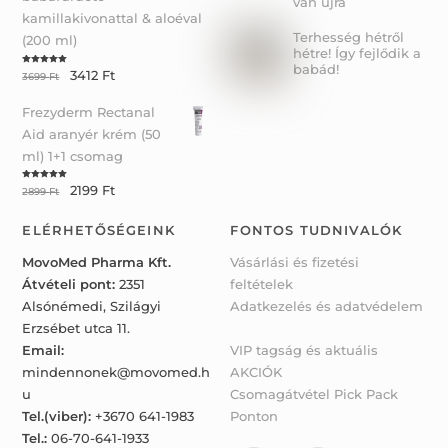
van újra
kamillakivonattal & aloéval
Terhesség hétről
(200 ml)
hétre! Így fejlődik a
babád!
3412
Ft
Rated
5.00
3699
Ft
out of 5
Frezyderm Rectanal
Aid aranyér krém (50
ml) 1+1 csomag
2199
Ft
Rated
5.00
2899
Ft
out of 5
ELÉRHETŐSÉGEINK
FONTOS TUDNIVALÓK
MovoMed Pharma Kft.
Vásárlási és fizetési
Átvételi pont:
2351
feltételek
Alsónémedi, Szilágyi
Adatkezelés és adatvédelem
Erzsébet utca 11.
Email:
VIP tagság és aktuális
mindennonek@movomed.h
AKCIÓK
u
Csomagátvétel Pick Pack
Tel.(viber):
+3670 641-1983
Ponton
Tel.:
06-70-641-1933