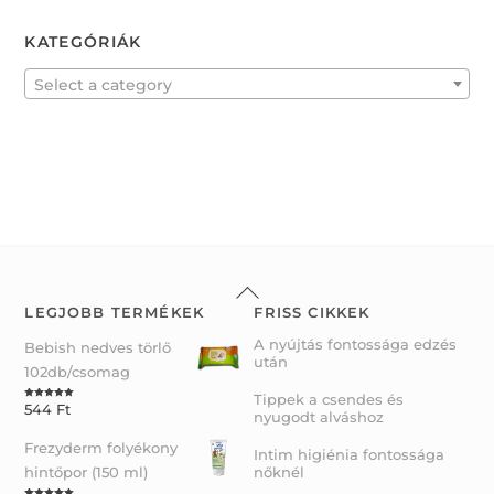
5
e
d
0
KATEGÓRIÁK
o
u
t
o
f
Select a category
5
Back
To
LEGJOBB TERMÉKEK
FRISS CIKKEK
Top
A nyújtás fontossága edzés
Bebish nedves törlő
után
102db/csomag
Tippek a csendes és
544
Ft
Rated
5.00
nyugodt alváshoz
out of 5
Frezyderm folyékony
Intim higiénia fontossága
hintőpor (150 ml)
nőknél