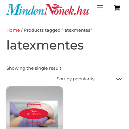
Skip
C
Menu
to
content
Home
/ Products tagged “latexmentes”
latexmentes
Showing the single result