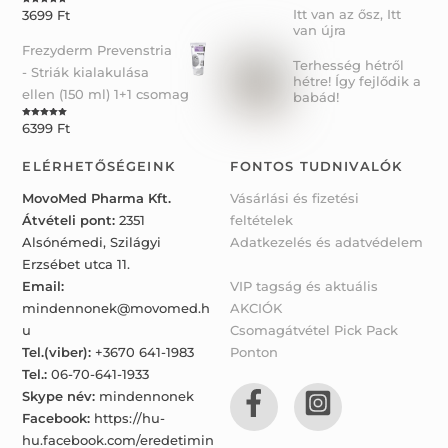
Itt van az ősz, Itt
3699
Ft
Rated
5.00
out of 5
van újra
Frezyderm Prevenstria
Terhesség hétről
- Striák kialakulása
hétre! Így fejlődik a
ellen (150 ml) 1+1 csomag
babád!
6399
Ft
Rated
5.00
out of 5
ELÉRHETŐSÉGEINK
FONTOS TUDNIVALÓK
MovoMed Pharma Kft.
Vásárlási és fizetési
Átvételi pont:
2351
feltételek
Alsónémedi, Szilágyi
Adatkezelés és adatvédelem
Erzsébet utca 11.
Email:
VIP tagság és aktuális
mindennonek@movomed.h
AKCIÓK
u
Csomagátvétel Pick Pack
Tel.(viber):
+3670 641-1983
Ponton
Tel.:
06-70-641-1933
Skype név:
mindennonek
Facebook:
https://hu-
hu.facebook.com/eredetimin