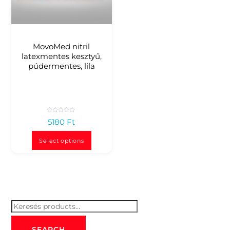
MovoMed nitril
latexmentes kesztyű,
púdermentes, lila
R
5180
Ft
a
t
e
d
Select options
0
o
u
t
o
f
5
Keresés
for:
SEARCH