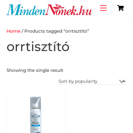
Skip
C
Menu
to
content
Home
/ Products tagged “orrtisztító”
orrtisztító
Showing the single result