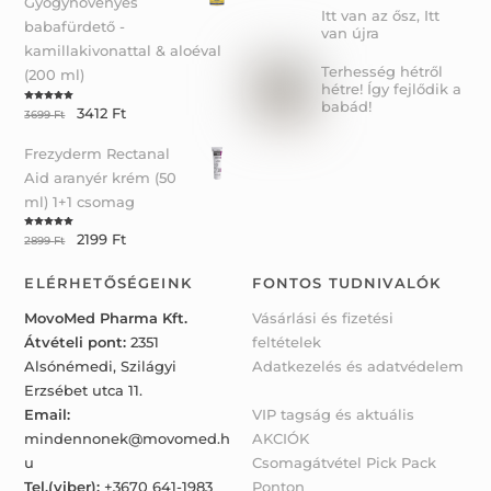
Gyógynövényes
Itt van az ősz, Itt
babafürdető -
van újra
kamillakivonattal & aloéval
Terhesség hétről
(200 ml)
hétre! Így fejlődik a
babád!
3412
Ft
Rated
5.00
3699
Ft
out of 5
Frezyderm Rectanal
Aid aranyér krém (50
ml) 1+1 csomag
2199
Ft
Rated
5.00
2899
Ft
out of 5
ELÉRHETŐSÉGEINK
FONTOS TUDNIVALÓK
MovoMed Pharma Kft.
Vásárlási és fizetési
Átvételi pont:
2351
feltételek
Alsónémedi, Szilágyi
Adatkezelés és adatvédelem
Erzsébet utca 11.
Email:
VIP tagság és aktuális
mindennonek@movomed.h
AKCIÓK
u
Csomagátvétel Pick Pack
Tel.(viber):
+3670 641-1983
Ponton