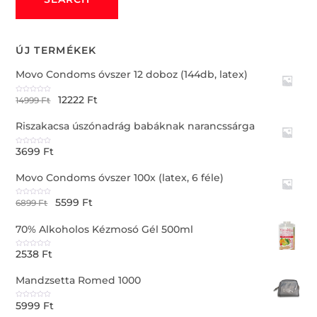
ÚJ TERMÉKEK
Movo Condoms óvszer 12 doboz (144db, latex)
12222
Ft
R
14999
Ft
a
t
e
Riszakacsa úszónadrág babáknak narancssárga
d
0
o
u
3699
Ft
t
R
o
a
f
t
5
e
Movo Condoms óvszer 100x (latex, 6 féle)
d
0
o
u
5599
Ft
t
R
6899
Ft
o
a
f
t
5
e
70% Alkoholos Kézmosó Gél 500ml
d
0
o
u
2538
Ft
t
R
o
a
f
t
5
e
Mandzsetta Romed 1000
d
0
o
u
5999
Ft
t
R
o
a
f
t