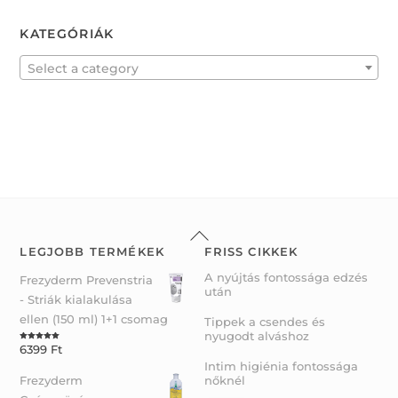
5
e
d
0
KATEGÓRIÁK
o
u
t
o
f
Select a category
5
Back
To
LEGJOBB TERMÉKEK
FRISS CIKKEK
Top
A nyújtás fontossága edzés
Frezyderm Prevenstria
után
- Striák kialakulása
ellen (150 ml) 1+1 csomag
Tippek a csendes és
nyugodt alváshoz
6399
Ft
Rated
5.00
out of 5
Intim higiénia fontossága
Frezyderm
nőknél