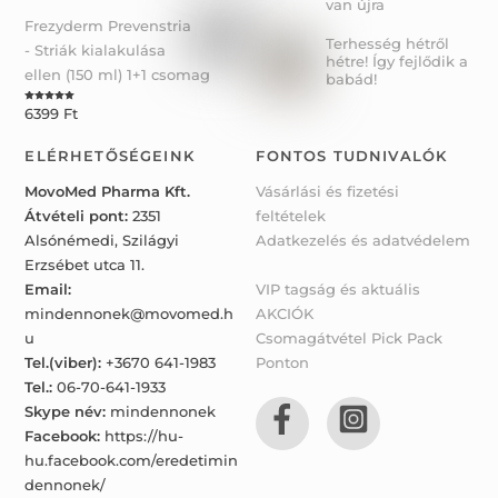
van újra
Frezyderm Prevenstria
Terhesség hétről
- Striák kialakulása
hétre! Így fejlődik a
ellen (150 ml) 1+1 csomag
babád!
6399
Ft
Rated
5.00
out of 5
ELÉRHETŐSÉGEINK
FONTOS TUDNIVALÓK
MovoMed Pharma Kft.
Vásárlási és fizetési
Átvételi pont:
2351
feltételek
Alsónémedi, Szilágyi
Adatkezelés és adatvédelem
Erzsébet utca 11.
Email:
VIP tagság és aktuális
mindennonek@movomed.h
AKCIÓK
u
Csomagátvétel Pick Pack
Tel.(viber):
+3670 641-1983
Ponton
Tel.:
06-70-641-1933
Skype név:
mindennonek
Facebook:
https://hu-
hu.facebook.com/eredetimin
dennonek/