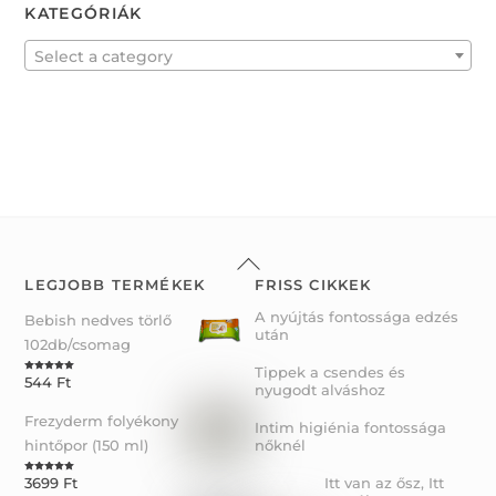
KATEGÓRIÁK
o
u
t
o
f
Select a category
5
Back
To
LEGJOBB TERMÉKEK
FRISS CIKKEK
Top
A nyújtás fontossága edzés
Bebish nedves törlő
után
102db/csomag
Tippek a csendes és
544
Ft
Rated
5.00
nyugodt alváshoz
out of 5
Frezyderm folyékony
Intim higiénia fontossága
hintőpor (150 ml)
nőknél
Itt van az ősz, Itt
3699
Ft
Rated
5.00
out of 5