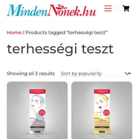
Skip
C
Menu
to
content
Home
/ Products tagged “terhességi teszt”
terhességi teszt
Showing all 3 results