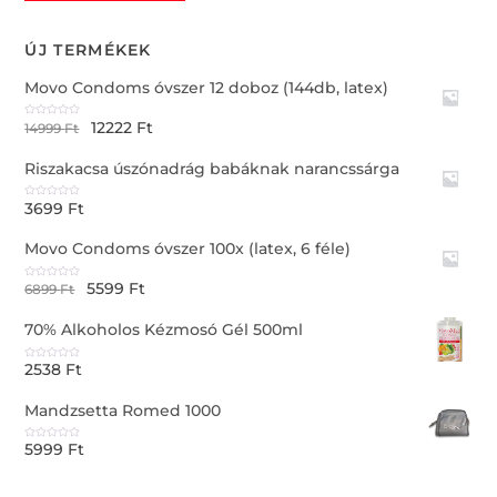
ÚJ TERMÉKEK
Movo Condoms óvszer 12 doboz (144db, latex)
12222
Ft
R
14999
Ft
a
t
e
Riszakacsa úszónadrág babáknak narancssárga
d
0
o
u
3699
Ft
t
R
o
a
f
t
5
e
Movo Condoms óvszer 100x (latex, 6 féle)
d
0
o
u
5599
Ft
t
R
6899
Ft
o
a
f
t
5
e
70% Alkoholos Kézmosó Gél 500ml
d
0
o
u
2538
Ft
t
R
o
a
f
t
5
e
Mandzsetta Romed 1000
d
0
o
u
5999
Ft
t
R
o
a
f
t
5
e
d
0