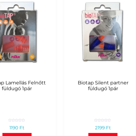
ap Lamellás Felnőtt
Biotap Silent partner
füldugó 1pár
füldugó 1pár
R
R
1190
Ft
2199
Ft
a
a
t
t
e
e