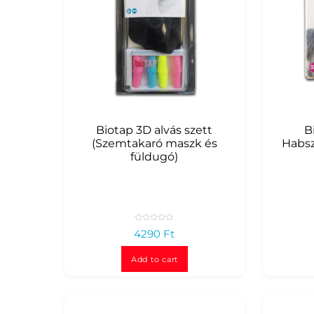
Biotap 3D alvás szett
B
(Szemtakaró maszk és
Habsz
füldugó)
R
4290
Ft
a
t
e
d
Add to cart
0
o
u
t
o
f
5