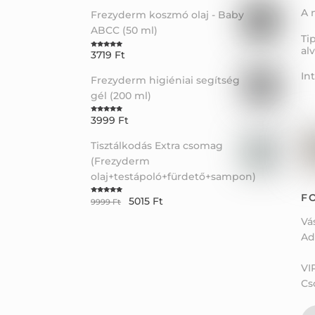
A 
Frezyderm koszmó olaj - Baby
ABCC (50 ml)
Ti
al
3719
Ft
Rated
5.00
out of 5
In
Frezyderm higiéniai segítség
gél (200 ml)
3999
Ft
Rated
5.00
out of 5
Tisztálkodás Extra csomag
(Frezyderm
olaj+testápoló+fürdető+sampon)
F
5015
Ft
Rated
5.00
9999
Ft
out of 5
Vá
Ad
VI
Cs