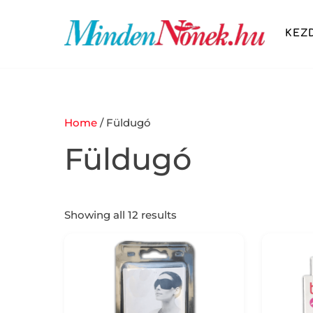
Skip
to
KEZ
content
SZÉPSÉG ÉS DIVAT
FITNESS ÉS ÉLETMÓD
OTTHON ÉS KIKAPCSOLÓDÁS
Home
/ Füldugó
Füldugó
Showing all 12 results