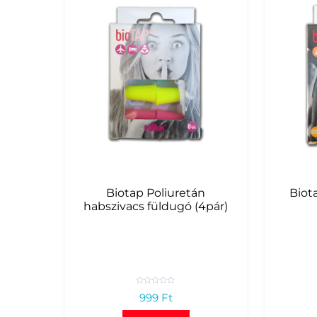
Biotap Poliuretán
Biot
habszivacs füldugó (4pár)
R
999
Ft
a
t
e