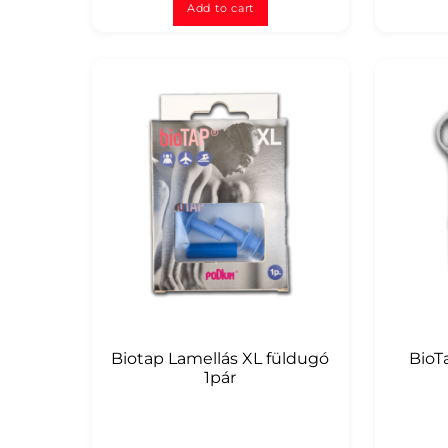
d
Add to cart
0
o
u
t
o
f
5
Biotap Lamellás XL füldugó
BioT
1pár