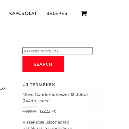
Cart
KAPCSOLAT
BELÉPÉS
Keresés
for:
SEARCH
ÚJ TERMÉKEK
Movo Condoms óvszer 12 doboz
(144db, latex)
12222
Ft
R
14999
Ft
a
t
e
Riszakacsa úszónadrág
d
0
o
babáknak narancssárga
u