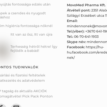
Top
nyújtás fontossága edzés után
MovoMed Pharma Kft.
Átvételi pont:
2351 Als
ppek a csendes és nyugodt
Szilágyi Erzsébet utca 11
váshoz
Email:
tim higiénia fontossága nőknél
mindennonek@movom
Tel.(viber):
+3670 641-19
Itt van az ősz, Itt van újra
Tel.:
06-70-641-1933
Skype név:
mindennon
Terhesség hétről hétre! Így
Facebook:
https://hu-
fejlődik a babád!
hu.facebook.com/ered
nek/
ONTOS TUDNIVALÓK
sárlási és fizetési feltételek
atkezelés és adatvédelem
P tagság és aktuális AKCIÓK
omagátvétel Pick Pack Ponton