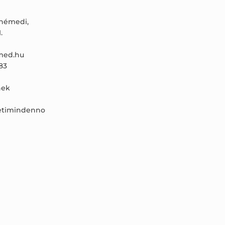
ónémedi,
.
ed.hu
83
ek
etimindenno