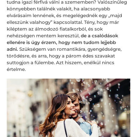
tudna igazi férfivá válni a szememben? Valószínűleg
könnyebben találnék valakit, ha alacsonyabb
elvárásaim lennének, és megelégednék egy „majd
elleszünk valahogy” kapcsolattal. Tény, hogy már
kiléptem az álmodozó fiatalkorból, és sok
nehézségen mentem keresztül,
de a csalódások
ellenére is úgy érzem, hogy nem tudom lejjebb
adni.
Szükségem van romantikára, gyengédségre,
törődésre, és arra, hogy a párom édes szavakat
suttogjon a fülembe. Azt hiszem, enélkül nincs
értelme.