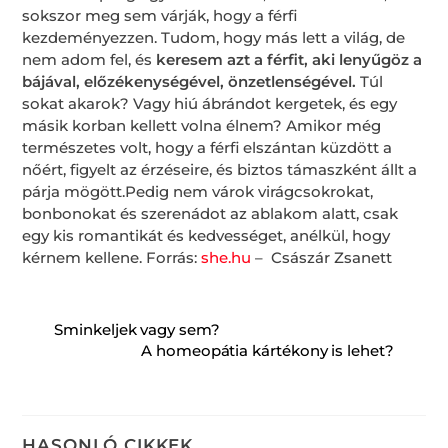
sokszor meg sem várják, hogy a férfi
kezdeményezzen. Tudom, hogy más lett a világ, de
nem adom fel, és
keresem azt a férfit, aki lenyűgöz a
bájával, előzékenységével, önzetlenségével.
Túl
sokat akarok? Vagy hiú ábrándot kergetek, és egy
másik korban kellett volna élnem? Amikor még
természetes volt, hogy a férfi elszántan küzdött a
nőért, figyelt az érzéseire, és biztos támaszként állt a
párja mögött.Pedig nem várok virágcsokrokat,
bonbonokat és szerenádot az ablakom alatt, csak
egy kis romantikát és kedvességet, anélkül, hogy
kérnem kellene. Forrás:
she.hu
– Császár Zsanett
Sminkeljek vagy sem?
A homeopátia kártékony is lehet?
HASONLÓ CIKKEK