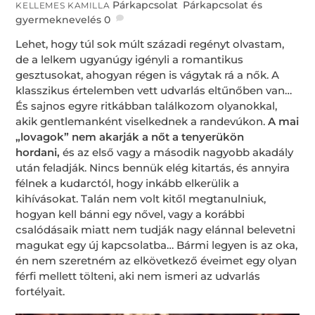
Párkapcsolat
,
Párkapcsolat és
KELLEMES KAMILLA
gyermeknevelés
0
Lehet, hogy túl sok múlt századi regényt olvastam,
de a lelkem ugyanúgy igényli a romantikus
gesztusokat, ahogyan régen is vágytak rá a nők. A
klasszikus értelemben vett udvarlás eltűnőben van…
És sajnos egyre ritkábban találkozom olyanokkal,
akik gentlemanként viselkednek a randevúkon.
A mai
„lovagok” nem akarják a nőt a tenyerükön
hordani,
és az első vagy a második nagyobb akadály
után feladják. Nincs bennük elég kitartás, és annyira
félnek a kudarctól, hogy inkább elkerülik a
kihívásokat. Talán nem volt kitől megtanulniuk,
hogyan kell bánni egy nővel, vagy a korábbi
csalódásaik miatt nem tudják nagy elánnal belevetni
magukat egy új kapcsolatba… Bármi legyen is az oka,
én nem szeretném az elkövetkező éveimet egy olyan
férfi mellett tölteni, aki nem ismeri az udvarlás
fortélyait.