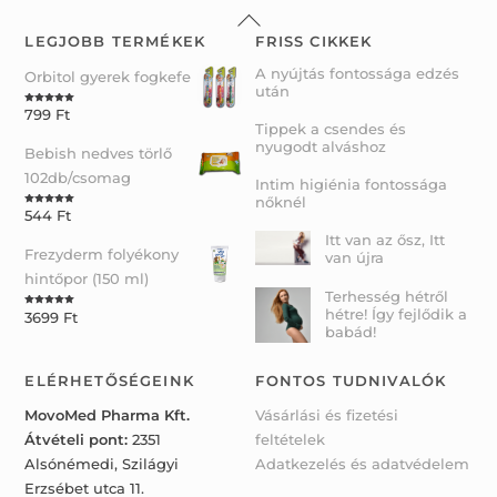
Back
To
LEGJOBB TERMÉKEK
FRISS CIKKEK
Top
A nyújtás fontossága edzés
Orbitol gyerek fogkefe
után
799
Ft
Rated
5.00
out of 5
Tippek a csendes és
nyugodt alváshoz
Bebish nedves törlő
102db/csomag
Intim higiénia fontossága
nőknél
544
Ft
Rated
5.00
out of 5
Itt van az ősz, Itt
Frezyderm folyékony
van újra
hintőpor (150 ml)
Terhesség hétről
hétre! Így fejlődik a
3699
Ft
Rated
5.00
out of 5
babád!
ELÉRHETŐSÉGEINK
FONTOS TUDNIVALÓK
MovoMed Pharma Kft.
Vásárlási és fizetési
Átvételi pont:
2351
feltételek
Alsónémedi, Szilágyi
Adatkezelés és adatvédelem
Erzsébet utca 11.