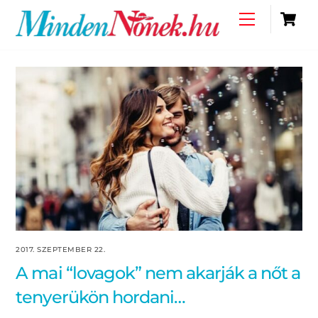
Skip
C
Menu
to
content
2017. SZEPTEMBER 22.
A mai “lovagok” nem akarják a nőt a
tenyerükön hordani…