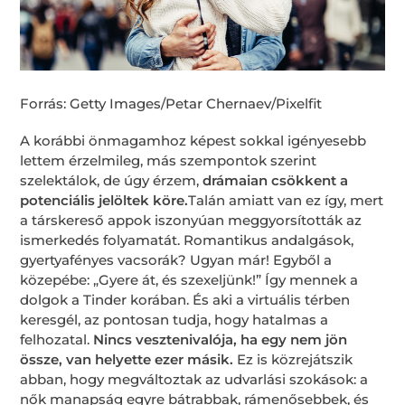
Forrás: Getty Images/Petar Chernaev/Pixelfit
A korábbi önmagamhoz képest sokkal igényesebb
lettem érzelmileg, más szempontok szerint
szelektálok, de úgy érzem,
drámaian csökkent a
potenciális jelöltek köre.
Talán amiatt van ez így, mert
a társkereső appok iszonyúan meggyorsították az
ismerkedés folyamatát. Romantikus andalgások,
gyertyafényes vacsorák? Ugyan már! Egyből a
közepébe: „Gyere át, és szexeljünk!” Így mennek a
dolgok a Tinder korában. És aki a virtuális térben
keresgél, az pontosan tudja, hogy hatalmas a
felhozatal.
Nincs vesztenivalója, ha egy nem jön
össze, van helyette ezer másik.
Ez is közrejátszik
abban, hogy megváltoztak az udvarlási szokások: a
nők manapság egyre bátrabbak, rámenősebbek, és