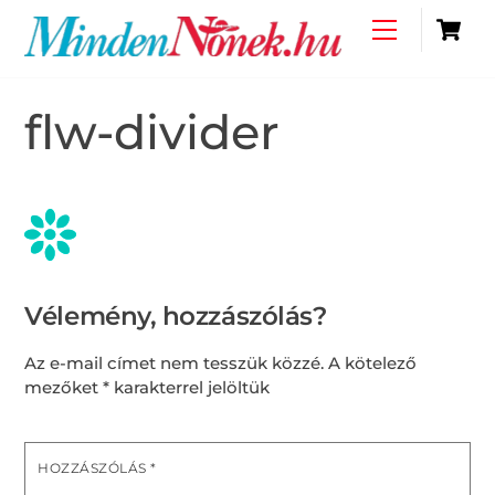
Skip
C
Menu
to
content
flw-divider
Vélemény, hozzászólás?
Az e-mail címet nem tesszük közzé.
A kötelező
mezőket
*
karakterrel jelöltük
HOZZÁSZÓLÁS
*