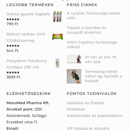
To
LEGJOBB TERMÉKEK
FRISS CIKKEK
Top
A nyújtás fontossága edzés
Orbitol gyerek fogkefe
után
799
Ft
Rated
5.00
out of 5
Tippek a csendes és
nyugodt alváshoz
Bebish nedves törlő
102db/csomag
Intim higiénia fontossága
nőknél
544
Ft
Rated
5.00
out of 5
Itt van az ősz, Itt
Frezyderm folyékony
van újra
hintőpor (150 ml)
Terhesség hétről
hétre! Így fejlődik a
3699
Ft
Rated
5.00
out of 5
babád!
ELÉRHETŐSÉGEINK
FONTOS TUDNIVALÓK
MovoMed Pharma Kft.
Vásárlási és fizetési
Átvételi pont:
2351
feltételek
Alsónémedi, Szilágyi
Adatkezelés és adatvédelem
Erzsébet utca 11.
Email:
VIP tagság és aktuális