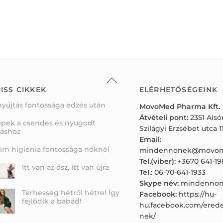
Back
To
ISS CIKKEK
ELÉRHETŐSÉGEINK
Top
nyújtás fontossága edzés után
MovoMed Pharma Kft.
Átvételi pont:
2351 Als
ppek a csendes és nyugodt
Szilágyi Erzsébet utca 11
váshoz
Email:
tim higiénia fontossága nőknél
mindennonek@movom
Tel.(viber):
+3670 641-19
Itt van az ősz, Itt van újra
Tel.:
06-70-641-1933
Skype név:
mindennon
Terhesség hétről hétre! Így
Facebook:
https://hu-
fejlődik a babád!
hu.facebook.com/ered
nek/