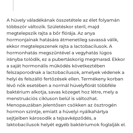
A hüvely váladékának összetétele az élet folyamán
többször változik. Születéskor steril, majd
megtelepszik rajta a bőr flórája. Az anya
hormonjainak hatására átmenetileg savassá válik,
ekkor megtelepszenek rajta a lactobacilusok. A
hormonhatás megszűntével a vegyhatás lúgos
irányba tolódik, ez a pubertáskorig megmarad. Ekkor
a saját hormonális működés következtében
felszaporodnak a lactobacilusok, amelyek védenek a
helyi és felszálló fertőzések ellen. Termékeny korban
lévő nők esetében a normál hüvelyflórát többféle
baktérium alkotja, savas közeget hoz létre, mely a
menstruációs cikluson belül is változhat.
Menopauzában jelentősen csökken az ösztrogén
hormon szintje, emiatt a hüvelyi nyálkahártya
sejtjeiben károsodik a tejsavképződés, a
laktobacilusok helyét egyéb baktériumok foglalják el.