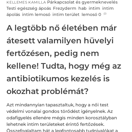
Párkapcsolat és gyermeknevelés
,
KELLEMES KAMILLA
Testi egészség
ápoás
,
Frezyderm
,
hab
,
intim
,
intim
ápolás
,
intim lemosó
,
intim terület
,
lemosó
0
A legtöbb nő életében már
átesett valamilyen hüvelyi
fertőzésen, pedig nem
kellene! Tudta, hogy még az
antibiotikumos kezelés is
okozhat problémát?
Azt mindannyian tapasztaltuk, hogy a női test
védelmi vonalai gondos törődést igényelnek. Az
odafigyelés ellenére mégis minden korosztályban
lehetnek intim területeket érintő fertőzések.
Összefoglaltam hát a legfontosabb tudnivalókat a