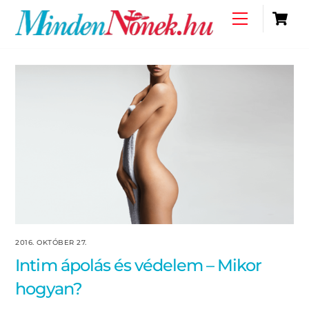
Skip
C
Menu
to
content
2016. OKTÓBER 27.
Intim ápolás és védelem – Mikor
hogyan?