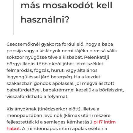
más mosakodót kell
használni?
Csecsemőknél gyakorta fordul elő, hogy a baba
popsija vagy a kislányok nemi tájéka pirossá válik
sokszor nyűgössé téve a kisbabát. Pelenkatáji
bőrgyulladás több okból jöhet létre: széklet
felmaródás, fogzás, hurut, vagy általános
legyengüléssel járó betegség. Ha a kezdeti
szakaszban gondos ápolással, jól megválasztott
babafürdetővel, babakrémmel kezeljük a bőrfelszínt,
visszafordítható a folyamat.
Kislányoknak (tinédzserkor előtt), illetve a
menopauzában lévő nők (klimax után) részére
fejlesztették ki a semleges kémhatású
pH7 intim
habot
. A mindennapos intim ápolás esetén a