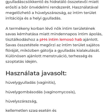
gyulladáscsökkentő és hidratáló összetevői miatt
erősíti a bőr önvédelmi rendszerét. Használatával
megelőzhető a hüvelyszárazság, az intim terület
irritációja és a helyi gyulladás.
A termékeny korban lévő nők intim területének
savas kémhatása miatt mindennapos intim ápolás,
tisztálkodáshoz a
pH4 intim lemosó hab
ajánlott.
Savas összetétele megőrzi az intim terület sajátos
flóráját, miközben gátolja a gyulladás kialakulását.
Különösen ajánlott menstruáció, terhesség és
szoptatás idején.
Használata javasolt:
hüvelygyulladás (vaginitis),
hüvelygombásodás (vaginomycosis),
hüvelyszárazság,
kellemetlen szag esetén és