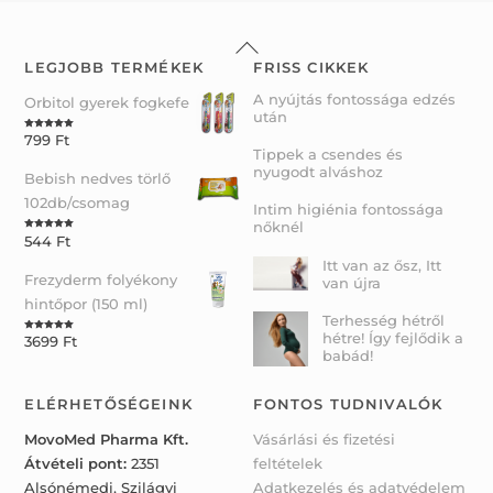
Back
To
LEGJOBB TERMÉKEK
FRISS CIKKEK
Top
A nyújtás fontossága edzés
Orbitol gyerek fogkefe
után
799
Ft
Rated
5.00
out of 5
Tippek a csendes és
nyugodt alváshoz
Bebish nedves törlő
102db/csomag
Intim higiénia fontossága
nőknél
544
Ft
Rated
5.00
out of 5
Itt van az ősz, Itt
Frezyderm folyékony
van újra
hintőpor (150 ml)
Terhesség hétről
hétre! Így fejlődik a
3699
Ft
Rated
5.00
out of 5
babád!
ELÉRHETŐSÉGEINK
FONTOS TUDNIVALÓK
MovoMed Pharma Kft.
Vásárlási és fizetési
Átvételi pont:
2351
feltételek
Alsónémedi, Szilágyi
Adatkezelés és adatvédelem