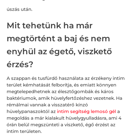
úszás után.
Mit tehetünk ha már
megtörtént a baj és nem
enyhül az égető, viszkető
érzés?
A szappan és tusfürdő használata az érzékeny intim
terület kémhatását felborítja, és emiatt könnyen
megtelepedhetnek az élesztőgombák és káros
baktériumok, amik hüvelyfertőzéshez vezetnek. Ha
rémálmai vannak a visszatérő kínzó
hüvelypanaszoktól az
intim segítség lemosó gél
a
megoldás a már kialakult hüvelygyulladásra, ami 4
órán belül megszünteti a viszkető, égő érzést az
intim területen.