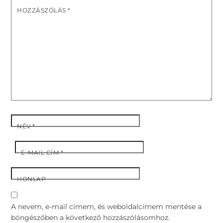
HOZZÁSZÓLÁS
*
NÉV
*
E-MAIL CÍM
*
HONLAP
A nevem, e-mail címem, és weboldalcímem mentése a
böngészőben a következő hozzászólásomhoz.