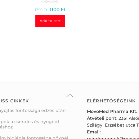
R
1100
Ft
1799
Ft
a
t
e
d
Add to cart
0
o
u
t
o
f
5
Back
To
ISS CIKKEK
ELÉRHETŐSÉGEINK
Top
nyújtás fontossága edzés után
MovoMed Pharma Kft.
Átvételi pont:
2351 Als
ppek a csendes és nyugodt
Szilágyi Erzsébet utca 11
váshoz
Email:
tim higiénia fontossága nőknél
mindennonek@movom