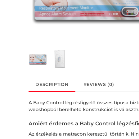
DESCRIPTION
REVIEWS (0)
A Baby Control légzésfigyelő összes típusa b
webshopból bérelhető konstrukciót is választha
Amiért érdemes
a Baby Control légzésf
Az érzékelés a matracon keresztül történik. Ni