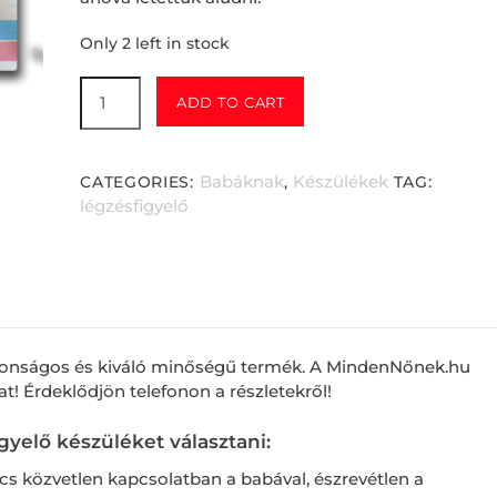
Only 2 left in stock
Baby
ADD TO CART
Control
légzésfigyelő
BC200
Babáknak
Készülékek
CATEGORIES:
,
TAG:
quantity
légzésfigyelő
iztonságos és kiváló minőségű termék. A MindenNőnek.hu
t! Érdeklődjön telefonon a részletekről!
igyelő készüléket
választani:
ncs közvetlen kapcsolatban a babával, észrevétlen a