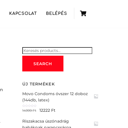
Cart
KAPCSOLAT
BELÉPÉS
Keresés
for:
SEARCH
ÚJ TERMÉKEK
an
Movo Condoms óvszer 12 doboz
(144db, latex)
12222
Ft
R
14999
Ft
a
t
e
,
Riszakacsa úszónadrág
d
0
o
babáknak narancssárga
u