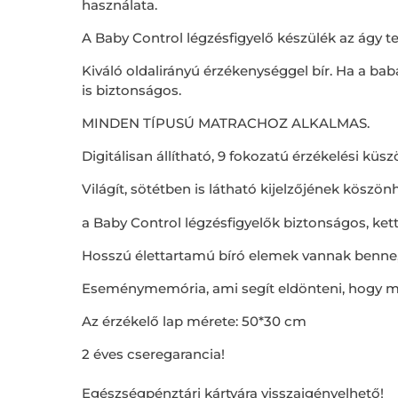
használata.
A Baby Control légzésfigyelő készülék az ágy telj
Kiváló oldalirányú érzékenységgel bír. Ha a bab
is biztonságos.
MINDEN TÍPUSÚ MATRACHOZ ALKALMAS.
Digitálisan állítható, 9 fokozatú érzékelési kü
Világít, sötétben is látható kijelzőjének köszö
a Baby Control légzésfigyelők biztonságos, kettő
Hosszú élettartamú bíró elemek vannak benne, i
Eseménymemória, ami segít eldönteni, hogy mi t
Az érzékelő lap mérete: 50*30 cm
2 éves cseregarancia!
Egészségpénztári kártyára visszaigényelhető!