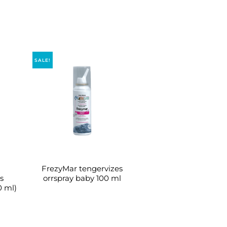
SALE!
FrezyMar tengervizes
s
orrspray baby 100 ml
 ml)