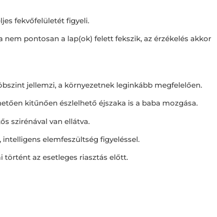
es fekvőfelületét figyeli.
a nem pontosan a lap(ok) felett fekszik, az érzékelés akkor
szöbszint jellemzi, a környezetnek leginkább megfelelően.
nhetően kitűnően észlelhető éjszaka is a baba mozgása.
s szirénával van ellátva.
ntelligens elemfeszültség figyeléssel.
örtént az esetleges riasztás előtt.