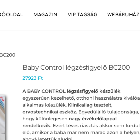
DŐOLDAL
MAGAZIN
VIP TAGSÁG
WEBÁRUHÁZ
ő BC200
Baby Control légzésfigyelő BC200
27923
Ft
A BABY CONTROL légzésfigyelő készülék
egyszerűen kezelhető, otthoni használatra kiváló
alkalmas készülék.
Klinikailag tesztelt,
orvostechnikai eszköz.
Egyedülálló tulajdonsága,
hogy különlegesen
nagy érzékelőlappal
rendelkezik.
Ezért téves riasztás akkor sem fordul
elő, amikor a baba már nem marad azon a helyen
ahová letettük aludni.