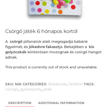
Csörgő játék 6 hónapos kortól
A
csörgő
pillanatok alatt megragadja babánk
figyelmét, és
jókedvre fakaszt
ja. Belsejében a
kis
golyócskák
körkörösen mozognak és csörgő hangot
adnak.
This product is currently out of stock and unavailable.
Babáknak
Játékok
SKU:
N/A
CATEGORIES:
,
TAGS:
csörgő
gyerekjáték
játék
,
,
DESCRIPTION
ADDITIONAL INFORMATION