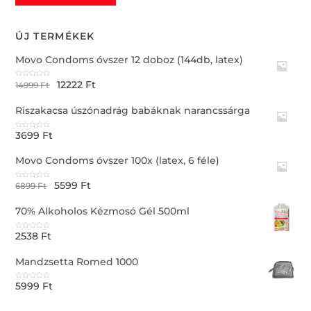
ÚJ TERMÉKEK
Movo Condoms óvszer 12 doboz (144db, latex)
12222
Ft
R
14999
Ft
a
t
e
Riszakacsa úszónadrág babáknak narancssárga
d
0
o
u
3699
Ft
t
R
o
a
f
t
5
e
Movo Condoms óvszer 100x (latex, 6 féle)
d
0
o
u
5599
Ft
t
R
6899
Ft
o
a
f
t
5
e
70% Alkoholos Kézmosó Gél 500ml
d
0
o
u
2538
Ft
t
R
o
a
f
t
5
e
Mandzsetta Romed 1000
d
0
o
u
5999
Ft
t
R
o
a
f
t
5
e
d