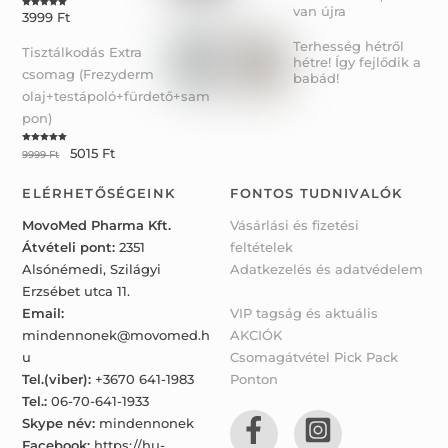
van újra
3999
Ft
Rated
5.00
out of 5
Terhesség hétről
Tisztálkodás Extra
hétre! Így fejlődik a
csomag (Frezyderm
babád!
olaj+testápoló+fürdető+sam
pon)
5015
Ft
Rated
5.00
9999
Ft
out of 5
ELÉRHETŐSÉGEINK
FONTOS TUDNIVALÓK
MovoMed Pharma Kft.
Vásárlási és fizetési
Átvételi pont:
2351
feltételek
Alsónémedi, Szilágyi
Adatkezelés és adatvédelem
Erzsébet utca 11.
Email:
VIP tagság és aktuális
mindennonek@movomed.h
AKCIÓK
u
Csomagátvétel Pick Pack
Tel.(viber):
+3670 641-1983
Ponton
Tel.:
06-70-641-1933
Skype név:
mindennonek
Facebook:
https://hu-