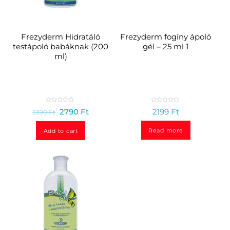
Frezyderm Hidratáló
Frezyderm fogíny ápoló
testápoló babáknak (200
gél – 25 ml 1
ml)
R
R
2790
Ft
2199
Ft
3390
Ft
a
a
t
t
e
e
d
d
Read more
Add to cart
0
0
o
o
u
u
t
t
o
o
f
f
5
5