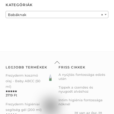
0
KATEGÓRIÁK
o
u
t
o
f
Babáknak
×
5
Back
To
LEGJOBB TERMÉKEK
FRISS CIKKEK
Top
A nyújtás fontossága edzés
Frezyderm koszmó
után
olaj - Baby ABCC (50
ml)
Tippek a csendes és
nyugodt alváshoz
3719
Ft
Rated
5.00
out of 5
Intim higiénia fontossága
Frezyderm higiéniai
nőknél
segítség gél (200 ml)
Itt van az ősz, Itt