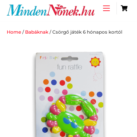
Skip
C
Menu
to
content
Home
/
Babáknak
/ Csörgő játék 6 hónapos kortól