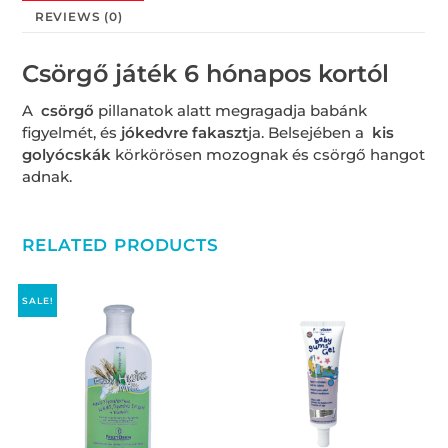
REVIEWS (0)
Csörgő játék 6 hónapos kortól
A
csörgő
pillanatok alatt megragadja babánk
figyelmét, és
jókedvre fakaszt
ja. Belsejében a
kis
golyócskák
körkörösen mozognak és csörgő hangot
adnak.
RELATED PRODUCTS
SALE!