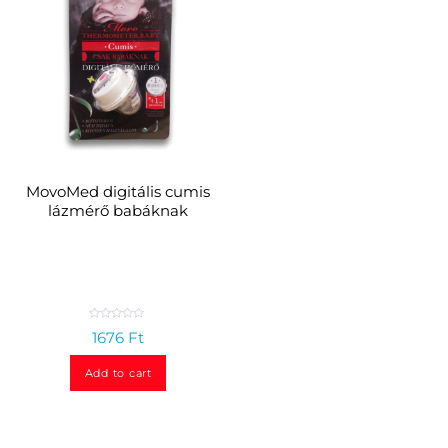
MovoMed digitális cumis
lázmérő babáknak
R
1676
Ft
a
t
e
d
Add to cart
0
o
u
t
o
f
5