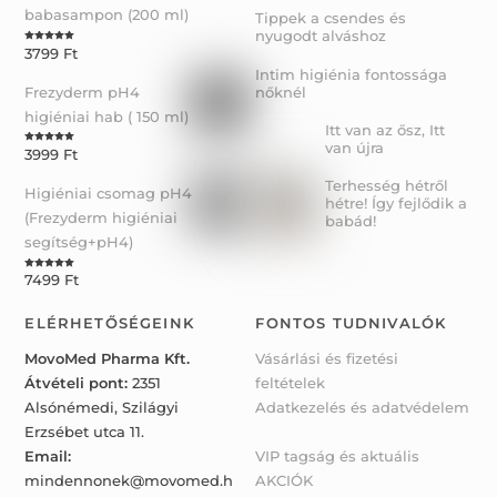
babasampon (200 ml)
Tippek a csendes és
nyugodt alváshoz
3799
Ft
Rated
5.00
out of 5
Intim higiénia fontossága
Frezyderm pH4
nőknél
higiéniai hab ( 150 ml)
Itt van az ősz, Itt
van újra
3999
Ft
Rated
5.00
out of 5
Terhesség hétről
Higiéniai csomag pH4
hétre! Így fejlődik a
(Frezyderm higiéniai
babád!
segítség+pH4)
7499
Ft
Rated
5.00
out of 5
ELÉRHETŐSÉGEINK
FONTOS TUDNIVALÓK
MovoMed Pharma Kft.
Vásárlási és fizetési
Átvételi pont:
2351
feltételek
Alsónémedi, Szilágyi
Adatkezelés és adatvédelem
Erzsébet utca 11.
Email:
VIP tagság és aktuális
mindennonek@movomed.h
AKCIÓK