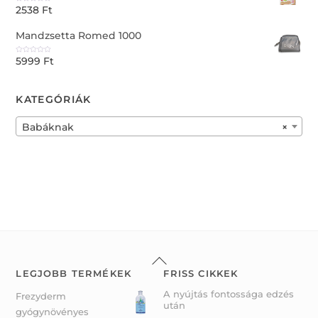
u
2538
Ft
t
R
o
a
f
t
5
e
Mandzsetta Romed 1000
d
0
o
u
5999
Ft
t
R
o
a
f
t
5
e
d
0
KATEGÓRIÁK
o
u
t
o
f
Babáknak
×
5
Back
To
LEGJOBB TERMÉKEK
FRISS CIKKEK
Top
A nyújtás fontossága edzés
Frezyderm
után
gyógynövényes