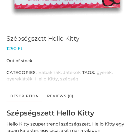
Szépségszett Hello Kitty
1290
Ft
Out of stock
Babáknak
Játékok
gyerek
CATEGORIES:
,
TAGS:
,
gyerekjáték
Hello Kitty
szépség
,
,
DESCRIPTION
REVIEWS (0)
Szépségszett Hello Kitty
Hello Kitty szuper trendi szépségszett. Hello Kitty egy
japán karakter, egy cica, akit már a világon