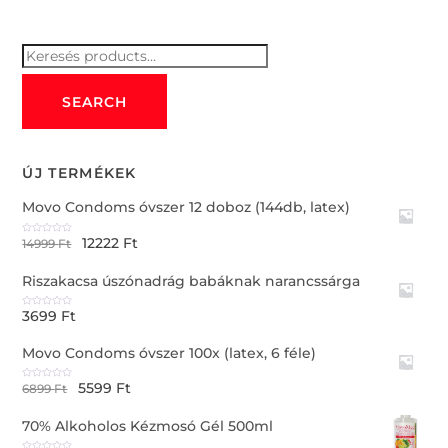
Keresés
for:
SEARCH
ÚJ TERMÉKEK
Movo Condoms óvszer 12 doboz (144db, latex)
12222
Ft
R
14999
Ft
a
t
e
Riszakacsa úszónadrág babáknak narancssárga
d
0
o
u
3699
Ft
t
R
o
a
f
t
5
e
Movo Condoms óvszer 100x (latex, 6 féle)
d
0
o
u
5599
Ft
t
R
6899
Ft
o
a
f
t
5
e
70% Alkoholos Kézmosó Gél 500ml
d
0
o