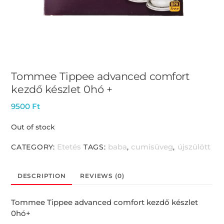
Tommee Tippee advanced comfort
kezdő készlet 0hó +
9500
Ft
Out of stock
Etetés
baba
cumisüveg
újszülött
CATEGORY:
TAGS:
,
,
DESCRIPTION
REVIEWS (0)
Tommee Tippee advanced comfort kezdő készlet
0hó+