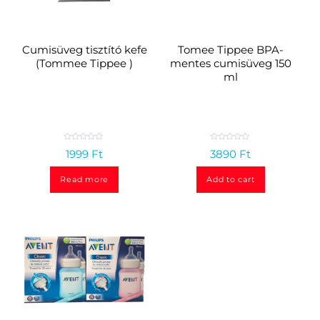
Cumisüveg tisztító kefe
Tomee Tippee BPA-
(Tommee Tippee )
mentes cumisüveg 150
ml
R
R
1999
Ft
3890
Ft
a
a
t
t
e
e
d
d
Read more
Add to cart
0
0
o
o
u
u
t
t
o
o
f
f
5
5