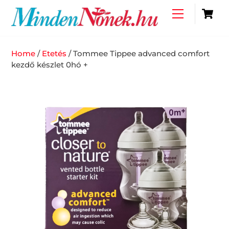
Skip
C
Menu
to
content
Home
/
Etetés
/ Tommee Tippee advanced comfort
kezdő készlet 0hó +