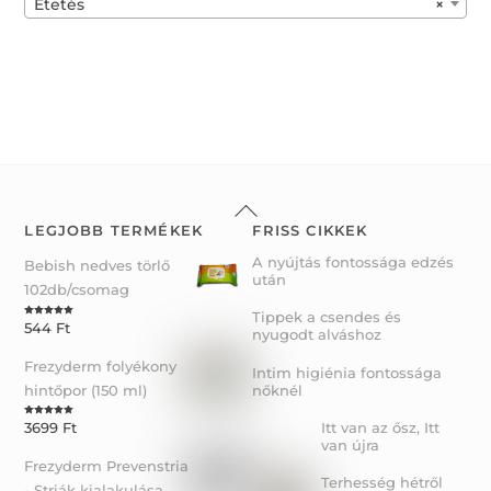
Etetés
×
5
Back
To
LEGJOBB TERMÉKEK
FRISS CIKKEK
Top
A nyújtás fontossága edzés
Bebish nedves törlő
után
102db/csomag
Tippek a csendes és
544
Ft
Rated
5.00
nyugodt alváshoz
out of 5
Frezyderm folyékony
Intim higiénia fontossága
hintőpor (150 ml)
nőknél
Itt van az ősz, Itt
3699
Ft
Rated
5.00
out of 5
van újra
Frezyderm Prevenstria
Terhesség hétről
- Striák kialakulása