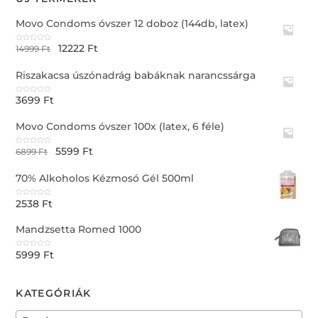
Movo Condoms óvszer 12 doboz (144db, latex)
12222
Ft
R
14999
Ft
a
t
e
Riszakacsa úszónadrág babáknak narancssárga
d
0
o
u
3699
Ft
t
R
o
a
f
t
5
e
Movo Condoms óvszer 100x (latex, 6 féle)
d
0
o
u
5599
Ft
t
R
6899
Ft
o
a
f
t
5
e
70% Alkoholos Kézmosó Gél 500ml
d
0
o
u
2538
Ft
t
R
o
a
f
t
5
e
Mandzsetta Romed 1000
d
0
o
u
5999
Ft
t
R
o
a
f
t
5
e
d
0
KATEGÓRIÁK
o
u
t
o
f