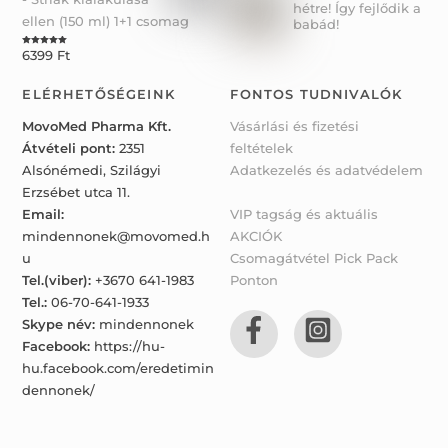
hétre! Így fejlődik a
ellen (150 ml) 1+1 csomag
babád!
6399
Ft
Rated
5.00
out of 5
ELÉRHETŐSÉGEINK
FONTOS TUDNIVALÓK
MovoMed Pharma Kft.
Vásárlási és fizetési
Átvételi pont:
2351
feltételek
Alsónémedi, Szilágyi
Adatkezelés és adatvédelem
Erzsébet utca 11.
Email:
VIP tagság és aktuális
mindennonek@movomed.h
AKCIÓK
u
Csomagátvétel Pick Pack
Tel.(viber):
+3670 641-1983
Ponton
Tel.:
06-70-641-1933
Skype név:
mindennonek
Facebook:
https://hu-
hu.facebook.com/eredetimin
dennonek/