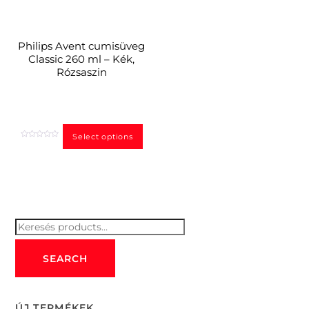
Philips Avent cumisüveg
Classic 260 ml – Kék,
Rózsaszin
Select options
R
a
t
e
d
0
o
u
t
o
f
5
Keresés
for:
SEARCH
ÚJ TERMÉKEK