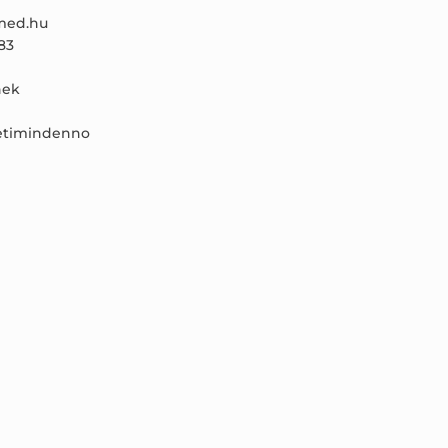
ed.hu
83
ek
etimindenno