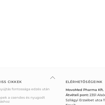
Back
To
ISS CIKKEK
ELÉRHETŐSÉGEINK
Top
nyújtás fontossága edzés után
MovoMed Pharma Kft.
Átvételi pont:
2351 Als
ppek a csendes és nyugodt
Szilágyi Erzsébet utca 11
váshoz