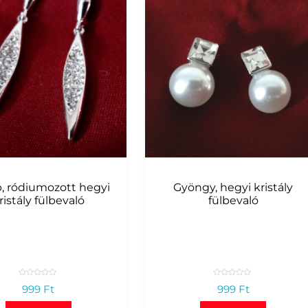
, ródiumozott hegyi
Gyöngy, hegyi kristály
ristály fülbevaló
fülbevaló
R
R
999
Ft
999
Ft
a
a
t
t
e
e