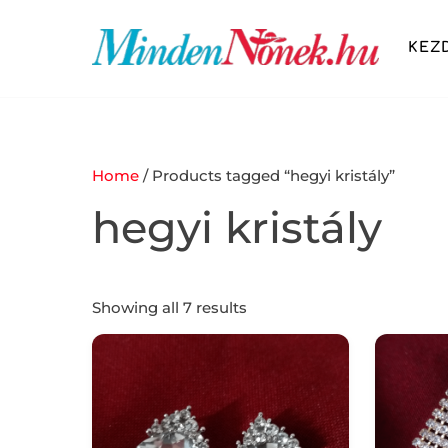
Skip
to
KEZ
content
SZÉPSÉG ÉS DIVAT
FITNESS ÉS ÉLETMÓD
OTTHON ÉS KIKAPCSOLÓDÁS
Home
/ Products tagged “hegyi kristály”
hegyi kristály
Showing all 7 results