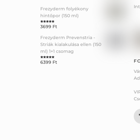
In
Frezyderm folyékony
hintőpor (150 ml)
3699
Ft
Rated
5.00
out of 5
Frezyderm Prevenstria -
Striák kialakulása ellen (150
ml) 1+1 csomag
F
6399
Ft
Rated
5.00
out of 5
Vá
Ad
VI
Cs