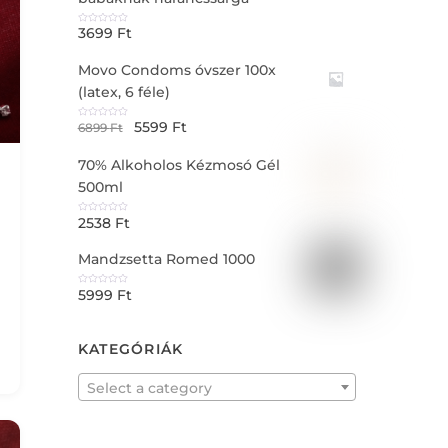
t
o
f
3699
Ft
R
5
a
t
e
Movo Condoms óvszer 100x
d
0
o
(latex, 6 féle)
u
t
o
f
5599
Ft
R
6899
Ft
5
a
t
e
70% Alkoholos Kézmosó Gél
d
0
o
500ml
u
t
o
f
2538
Ft
R
5
a
t
e
Mandzsetta Romed 1000
d
0
o
u
5999
Ft
t
R
o
a
f
t
5
e
d
0
KATEGÓRIÁK
o
u
t
o
f
Select a category
5