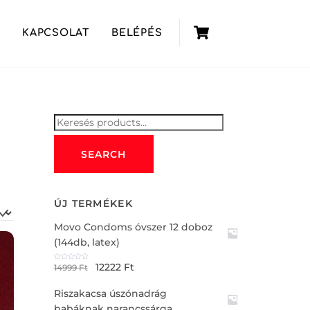
Cart
KAPCSOLAT
BELÉPÉS
Keresés
for:
SEARCH
ÚJ TERMÉKEK
Movo Condoms óvszer 12 doboz
(144db, latex)
12222
Ft
R
14999
Ft
a
t
e
Riszakacsa úszónadrág
d
0
o
babáknak narancssárga
u