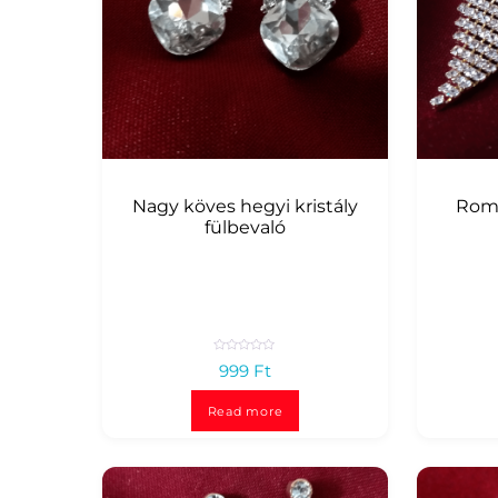
Nagy köves hegyi kristály
Romb
fülbevaló
R
999
Ft
a
t
e
d
Read more
0
o
u
t
o
f
5