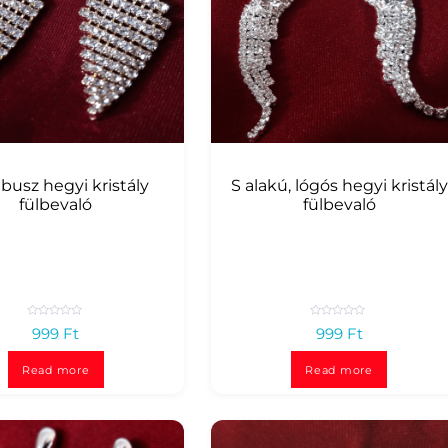
usz hegyi kristály
S alakú, lógós hegyi kristály
fülbevaló
fülbevaló
R
R
999
Ft
999
Ft
a
a
t
t
e
e
d
d
Read more
Read more
0
0
o
o
u
u
t
t
o
o
f
f
5
5