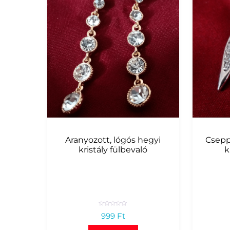
Aranyozott, lógós hegyi
Csepp
kristály fülbevaló
k
R
999
Ft
a
t
e