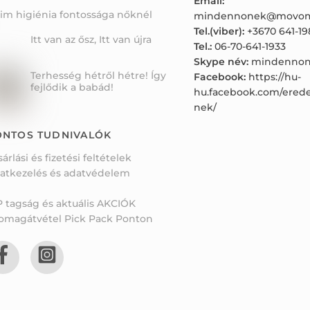
Email:
tim higiénia fontossága nőknél
mindennonek@movom
Tel.(viber):
+3670 641-19
Itt van az ősz, Itt van újra
Tel.:
06-70-641-1933
Skype név:
mindennon
Terhesség hétről hétre! Így
Facebook:
https://hu-
fejlődik a babád!
hu.facebook.com/ered
nek/
ONTOS TUDNIVALÓK
sárlási és fizetési feltételek
atkezelés és adatvédelem
P tagság és aktuális AKCIÓK
omagátvétel Pick Pack Ponton