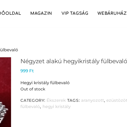
DŐOLDAL
MAGAZIN
VIP TAGSÁG
WEBÁRUHÁZ
fülbevaló
Négyzet alakú hegyikristály fülbeval
999
Ft
Hegyi kristály fülbevaló
Out of stock
Ékszerek
aranyozott
ezüstözö
CATEGORY:
TAGS:
,
fülbevaló
hegyi kristály
,