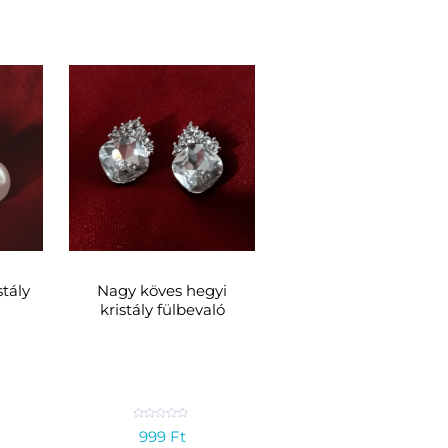
stály
Nagy köves hegyi
kristály fülbevaló
R
999
Ft
a