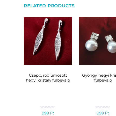
RELATED PRODUCTS
Csepp, ródiumozott
Gyöngy, hegyi kri
hegyi kristály fülbevaló
fülbevaló
R
R
999
Ft
999
Ft
a
a