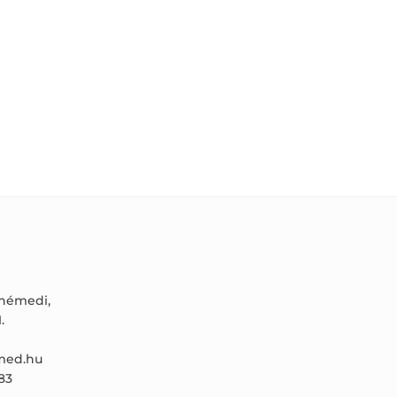
ónémedi,
.
ed.hu
83