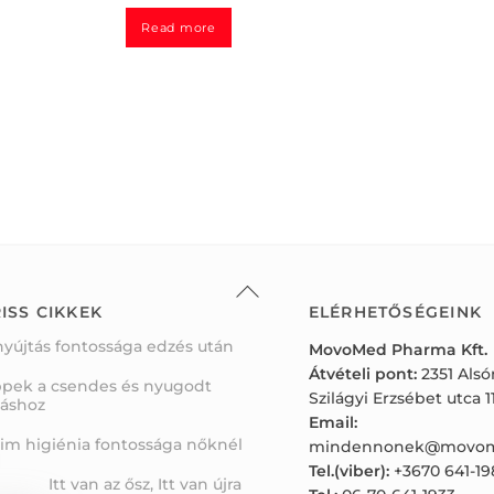
t
e
d
Read more
0
o
u
t
o
f
5
Back
To
ISS CIKKEK
ELÉRHETŐSÉGEINK
Top
nyújtás fontossága edzés után
MovoMed Pharma Kft.
Átvételi pont:
2351 Als
ppek a csendes és nyugodt
Szilágyi Erzsébet utca 11
váshoz
Email:
tim higiénia fontossága nőknél
mindennonek@movom
Tel.(viber):
+3670 641-19
Itt van az ősz, Itt van újra