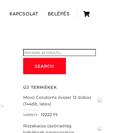
Cart
KAPCSOLAT
BELÉPÉS
Keresés
for:
ó
SEARCH
ÚJ TERMÉKEK
Movo Condoms óvszer 12 doboz
(144db, latex)
tt
,
12222
Ft
R
14999
Ft
a
t
e
Riszakacsa úszónadrág
d
0
o
babáknak narancssárga
u