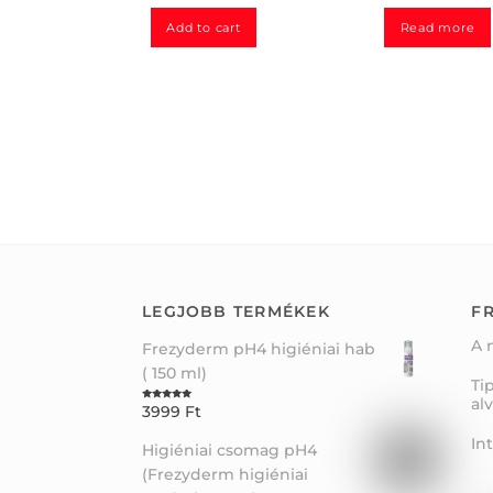
t
t
e
e
d
d
Add to cart
Read more
0
0
o
o
u
u
t
t
o
o
f
f
5
5
LEGJOBB TERMÉKEK
FR
A 
Frezyderm pH4 higiéniai hab
( 150 ml)
Ti
al
3999
Ft
Rated
5.00
out of 5
In
Higiéniai csomag pH4
(Frezyderm higiéniai