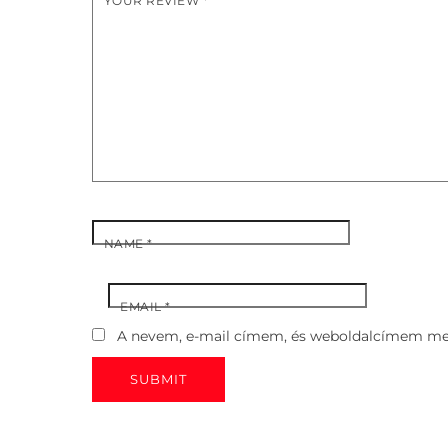
YOUR REVIEW
*
NAME
*
EMAIL
*
A nevem, e-mail címem, és weboldalcímem me