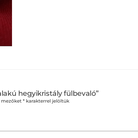
alakú hegyikristály fülbevaló”
ő mezőket
*
karakterrel jelöltük