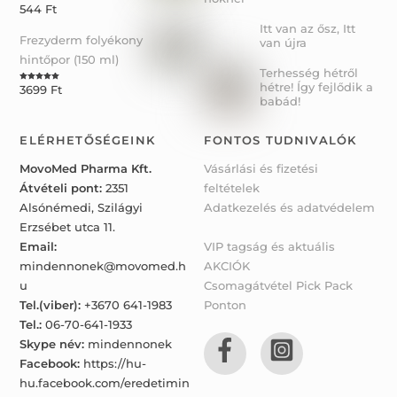
544
Ft
Rated
5.00
out of 5
Itt van az ősz, Itt
Frezyderm folyékony
van újra
hintőpor (150 ml)
Terhesség hétről
hétre! Így fejlődik a
3699
Ft
Rated
5.00
out of 5
babád!
ELÉRHETŐSÉGEINK
FONTOS TUDNIVALÓK
MovoMed Pharma Kft.
Vásárlási és fizetési
Átvételi pont:
2351
feltételek
Alsónémedi, Szilágyi
Adatkezelés és adatvédelem
Erzsébet utca 11.
Email:
VIP tagság és aktuális
mindennonek@movomed.h
AKCIÓK
u
Csomagátvétel Pick Pack
Tel.(viber):
+3670 641-1983
Ponton
Tel.:
06-70-641-1933
Skype név:
mindennonek
Facebook:
https://hu-
hu.facebook.com/eredetimin