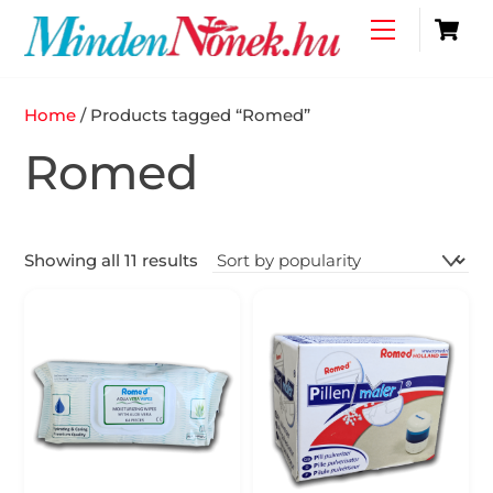
Skip
C
Menu
to
content
Home
/ Products tagged “Romed”
Romed
Showing all 11 results