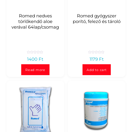
Romed nedves
Romed gyógyszer
törlőkendő aloe
porító, felező és tároló
verával 64lap/csomag
R
R
1400
Ft
1179
Ft
a
a
t
t
e
e
d
d
Read more
Add to cart
0
0
o
o
u
u
t
t
o
o
f
f
5
5