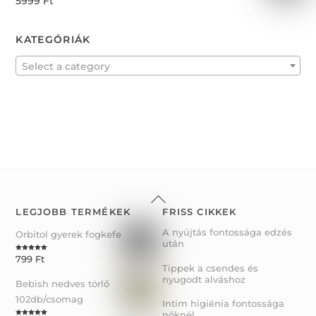
5999
Ft
o
a
f
t
5
e
d
0
KATEGÓRIÁK
o
u
t
o
f
Select a category
5
Back
To
LEGJOBB TERMÉKEK
FRISS CIKKEK
Top
A nyújtás fontossága edzés
Orbitol gyerek fogkefe
után
799
Ft
Rated
5.00
out of 5
Tippek a csendes és
nyugodt alváshoz
Bebish nedves törlő
102db/csomag
Intim higiénia fontossága
nőknél