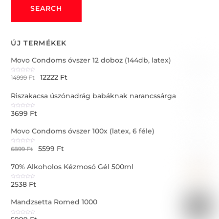
SEARCH
ÚJ TERMÉKEK
Movo Condoms óvszer 12 doboz (144db, latex)
12222
Ft
R
14999
Ft
a
t
e
Riszakacsa úszónadrág babáknak narancssárga
d
0
o
u
3699
Ft
t
R
o
a
f
t
5
e
Movo Condoms óvszer 100x (latex, 6 féle)
d
0
o
u
5599
Ft
t
R
6899
Ft
o
a
f
t
5
e
70% Alkoholos Kézmosó Gél 500ml
d
0
o
u
2538
Ft
t
R
o
a
f
t
5
e
Mandzsetta Romed 1000
d
0
o
u
t
R