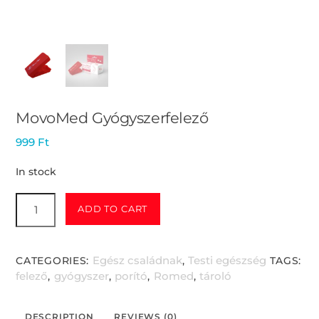
MovoMed Gyógyszerfelező
999
Ft
In stock
MovoMed
ADD TO CART
Gyógyszerfelező
quantity
Egész családnak
Testi egészség
CATEGORIES:
,
TAGS:
felező
gyógyszer
porító
Romed
tároló
,
,
,
,
DESCRIPTION
REVIEWS (0)