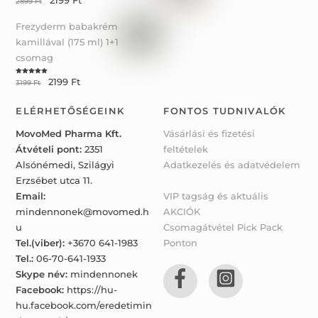
2199
Ft
2899
Ft
out of 5
Frezyderm babakrém
kamillával (175 ml) 1+1
csomag
2199
Ft
Rated
5.00
3199
Ft
out of 5
ELÉRHETŐSÉGEINK
FONTOS TUDNIVALÓK
MovoMed Pharma Kft.
Vásárlási és fizetési
Átvételi pont:
2351
feltételek
Alsónémedi, Szilágyi
Adatkezelés és adatvédelem
Erzsébet utca 11.
Email:
VIP tagság és aktuális
mindennonek@movomed.h
AKCIÓK
u
Csomagátvétel Pick Pack
Tel.(viber):
+3670 641-1983
Ponton
Tel.:
06-70-641-1933
Skype név:
mindennonek
Facebook:
https://hu-
hu.facebook.com/eredetimin