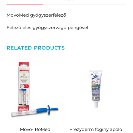
MovoMed gyógyszer
felező
Felező éles gyógyszervágó pengével
RELATED PRODUCTS
Movo- RoMed
Frezyderm fogíny ápoló