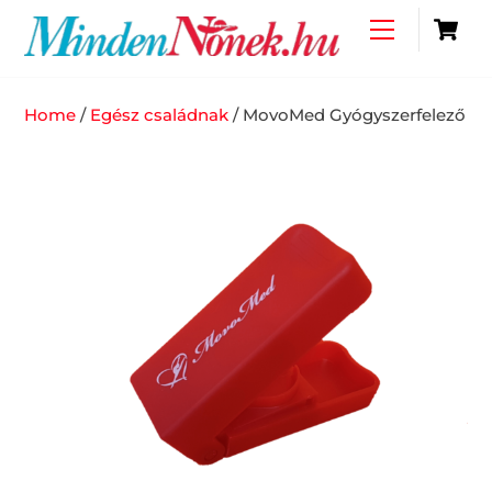
Skip
C
Menu
to
content
Home
/
Egész családnak
/ MovoMed Gyógyszerfelező