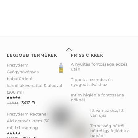
Back
To
LEGJOBB TERMÉKEK
FRISS CIKKEK
Top
A nyújtás fontossága edzés
Frezyderm
után
Gyógynövényes
babafürdető -
Tippek a csendes és
nyugodt alváshoz
kamillakivonattal & aloéval
(200 ml)
Intim higiénia fontossága
nőknél
3412
Ft
Rated
5.00
3699
Ft
out of 5
Itt van az ősz, Itt
Frezyderm Rectanal
van újra
Aid aranyér krém (50
Terhesség hétről
ml) 1+1 csomag
hétre! Így fejlődik a
babád!
Rated
5.00