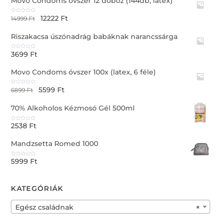
Movo Condoms óvszer 12 doboz (144db, latex)
12222
Ft
R
14999
Ft
a
t
e
Riszakacsa úszónadrág babáknak narancssárga
d
0
o
u
3699
Ft
t
R
o
a
f
t
5
e
Movo Condoms óvszer 100x (latex, 6 féle)
d
0
o
u
5599
Ft
t
R
6899
Ft
o
a
f
t
5
e
70% Alkoholos Kézmosó Gél 500ml
d
0
o
u
2538
Ft
t
R
o
a
f
t
5
e
Mandzsetta Romed 1000
d
0
o
u
5999
Ft
t
R
o
a
f
t
5
e
d
0
KATEGÓRIÁK
o
u
t
o
f
Egész családnak
×
5