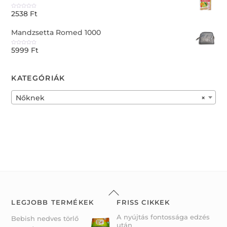
o
u
2538
Ft
t
R
o
a
f
t
5
e
Mandzsetta Romed 1000
d
0
o
u
5999
Ft
t
R
o
a
f
t
5
e
d
0
KATEGÓRIÁK
o
u
t
o
f
Nőknek
×
5
Back
To
LEGJOBB TERMÉKEK
FRISS CIKKEK
Top
A nyújtás fontossága edzés
Bebish nedves törlő
után