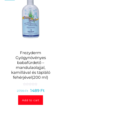
5
5
Frezyderm
Gyógynövényes
babafürdető –
mandulaolajjal,
kamillával és tápláló
fehérjével(200 ml)
R
1489
Ft
2799
Ft
a
t
e
d
Add to cart
0
o
u
t
o
f