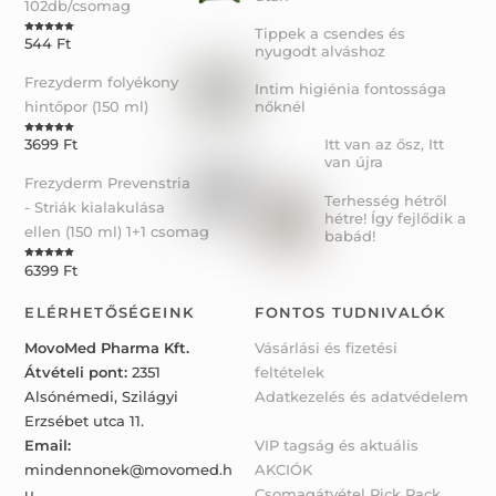
102db/csomag
Tippek a csendes és
544
Ft
Rated
5.00
nyugodt alváshoz
out of 5
Frezyderm folyékony
Intim higiénia fontossága
hintőpor (150 ml)
nőknél
Itt van az ősz, Itt
3699
Ft
Rated
5.00
out of 5
van újra
Frezyderm Prevenstria
Terhesség hétről
- Striák kialakulása
hétre! Így fejlődik a
ellen (150 ml) 1+1 csomag
babád!
6399
Ft
Rated
5.00
out of 5
ELÉRHETŐSÉGEINK
FONTOS TUDNIVALÓK
MovoMed Pharma Kft.
Vásárlási és fizetési
Átvételi pont:
2351
feltételek
Alsónémedi, Szilágyi
Adatkezelés és adatvédelem
Erzsébet utca 11.
Email:
VIP tagság és aktuális
mindennonek@movomed.h
AKCIÓK
u
Csomagátvétel Pick Pack