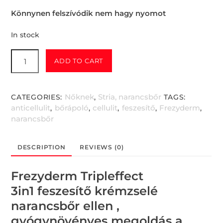
Könnynen felszívódik nem hagy nyomot
In stock
Frezyderm
ADD TO CART
Tripleffect
narancsbőr
ellen
Nőknek
Stria, narancsbőr
CATEGORIES:
,
TAGS:
(150
anticellulit
bőrápoló
cellulit
feszesítő
Frezyderm
,
,
,
,
,
ml)
narancsbőr
quantity
DESCRIPTION
REVIEWS (0)
Frezyderm Tripleffect
3in1 feszesítő krémzselé
narancsbőr ellen ,
gyógynövényes megoldás a