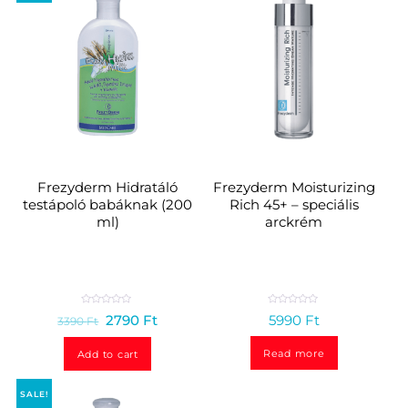
Frezyderm Hidratáló
Frezyderm Moisturizing
testápoló babáknak (200
Rich 45+ – speciális
ml)
arckrém
R
R
2790
Ft
5990
Ft
3390
Ft
a
a
t
t
e
e
d
d
Read more
Add to cart
0
0
o
o
u
u
t
t
SALE!
o
o
f
f