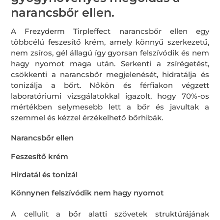
narancsbőr ellen.
A Frezyderm Tirpleffect narancsbőr ellen egy
többcélú feszesítő krém, amely könnyű szerkezetű,
nem zsíros, gél állagú így gyorsan felszívódik és nem
hagy nyomot maga után. Serkenti a zsírégetést,
csökkenti a narancsbőr megjelenését, hidratálja és
tonizálja a bőrt. Nőkön és férfiakon végzett
laboratóriumi vizsgálatokkal igazolt, hogy 70%-os
mértékben selymesebb lett a bőr és javultak a
szemmel és kézzel érzékelhető bőrhibák.
Narancsbőr ellen
Feszesítő krém
Hirdatál és tonizál
Könnynen felszívódik nem hagy nyomot
A cellulit a bőr alatti szövetek struktúrájának