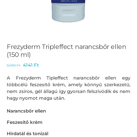
Frezyderm Tripleffect narancsbőr ellen
(150 ml)
4141
Ft
5099
Ft
A Frezyderm Tipleffect narancsbőr ellen egy
többcélú feszesítő krém, amely könnyű szerkezetű,
nem zsíros, gél állagú így gyorsan felszívódik és nem
hagy nyomot maga után.
Narancsbőr ellen
Feszesítő krém
Hirdatál és tonizál