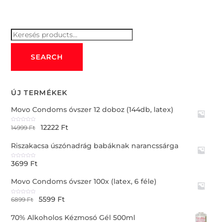
5
Keresés
for:
SEARCH
ÚJ TERMÉKEK
Movo Condoms óvszer 12 doboz (144db, latex)
12222
Ft
R
14999
Ft
a
t
e
Riszakacsa úszónadrág babáknak narancssárga
d
0
o
u
3699
Ft
t
R
o
a
f
t
5
e
Movo Condoms óvszer 100x (latex, 6 féle)
d
0
o
u
5599
Ft
t
R
6899
Ft
o
a
f
t
5
e
70% Alkoholos Kézmosó Gél 500ml
d
0