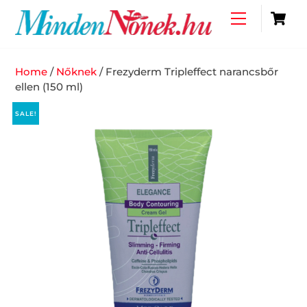
Skip
C
Menu
to
content
Home
/
Nőknek
/ Frezyderm Tripleffect narancsbőr
ellen (150 ml)
SALE!