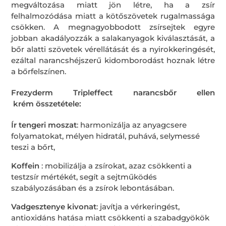
megváltozása miatt jön létre, ha a zsír
felhalmozódása miatt a kötőszövetek rugalmassága
csökken. A megnagyobbodott zsírsejtek egyre
jobban akadályozzák a salakanyagok kiválasztását, a
bőr alatti szövetek vérellátását és a nyirokkeringését,
ezáltal narancshéjszerű kidomborodást hoznak létre
a bőrfelszínen.
Frezyderm Tripleffect narancsbőr ellen
krém összetétele:
Ír tengeri moszat
: harmonizálja az anyagcsere
folyamatokat, mélyen hidratál, puhává, selymessé
teszi a bőrt,
Koffein
: mobilizálja a zsírokat, azaz csökkenti a
testzsír mértékét, segít a sejtműködés
szabályozásában és a zsírok lebontásában.
Vadgesztenye kivonat
: javítja a vérkeringést,
antioxidáns hatása miatt csökkenti a szabadgyökök